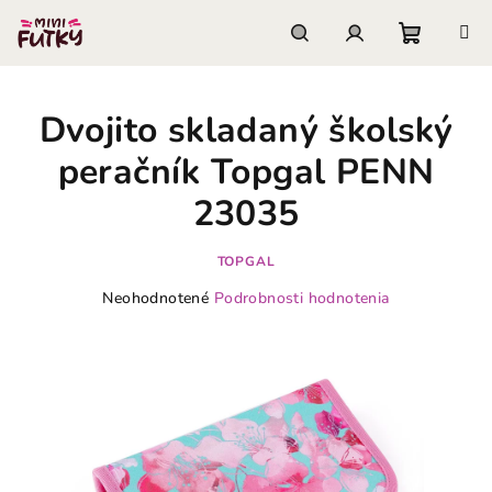
Prejsť
na
obsah
Nákupn
Hľadať
Prihlásenie
Dvojito skladaný školský
košík
peračník Topgal PENN
23035
TOPGAL
Priemerné
Neohodnotené
Podrobnosti hodnotenia
hodnotenie
produktu
je
0,0
z
5
hviezdičiek.