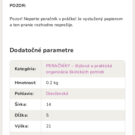
POZOR:
Pozor! Neperte peračník v práčke! Je vystužený papierom
a ten pranie rozhodne neprežije.
Dodatočné parametre
PERAČNÍKY – štýlová a praktická
Kategória
:
organizácia školských potrieb
Hmotnosť
:
0.2 kg
Pohlavie
:
Dievčenské
Šírka
:
14
Dĺžka
:
5
Výška
:
21