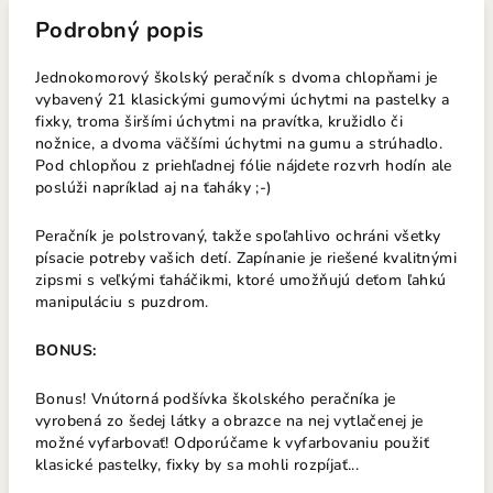
Podrobný popis
Jednokomorový školský peračník s dvoma chlopňami je
vybavený 21 klasickými gumovými úchytmi na pastelky a
fixky, troma širšími úchytmi na pravítka, kružidlo či
nožnice, a dvoma väčšími úchytmi na gumu a strúhadlo.
Pod chlopňou z priehľadnej fólie nájdete rozvrh hodín ale
poslúži napríklad aj na ťaháky ;-)
Peračník je polstrovaný, takže spoľahlivo ochráni všetky
písacie potreby vašich detí. Zapínanie je riešené kvalitnými
zipsmi s veľkými ťaháčikmi, ktoré umožňujú deťom ľahkú
manipuláciu s puzdrom.
BONUS:
Bonus! Vnútorná podšívka školského peračníka je
vyrobená zo šedej látky a obrazce na nej vytlačenej je
možné vyfarbovať! Odporúčame k vyfarbovaniu použiť
klasické pastelky, fixky by sa mohli rozpíjať...