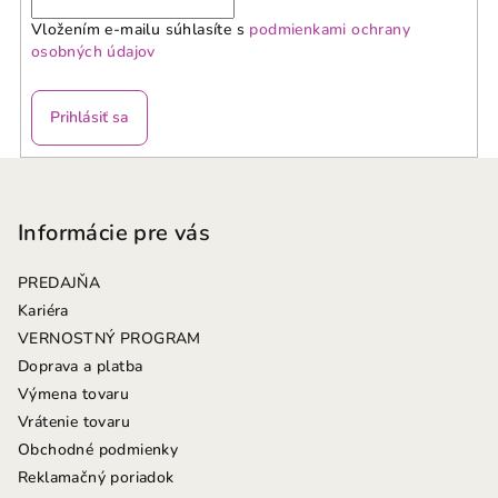
Vložením e-mailu súhlasíte s
podmienkami ochrany
osobných údajov
Prihlásiť sa
Z
á
p
Informácie pre vás
ä
PREDAJŇA
t
Kariéra
i
VERNOSTNÝ PROGRAM
e
Doprava a platba
Výmena tovaru
Vrátenie tovaru
Obchodné podmienky
Reklamačný poriadok