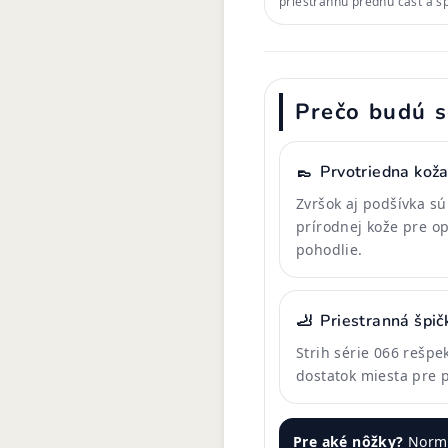
priestrannú prednú časť a š
Prečo budú s
👞
Prvotriedna kož
Zvršok aj podšívka s
prírodnej kože pre o
pohodlie.
🦶
Priestranná špič
Strih série 066 rešpe
dostatok miesta pre p
Pre aké nôžky?
Normá