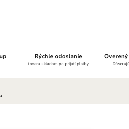
kup
Rýchle odoslanie
Overený 
tovaru skladom po prijatí platby
Dôverujú
ia