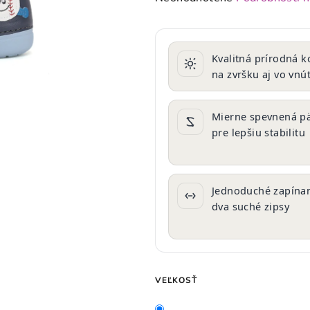
hodnotenie
produktu
je
Kvalitná prírodná k
0,0
na zvršku aj vo vnút
z
5
hviezdičiek.
Mierne spevnená p
pre lepšiu stabilitu
Jednoduché zapínan
dva suché zipsy
VEĽKOSŤ