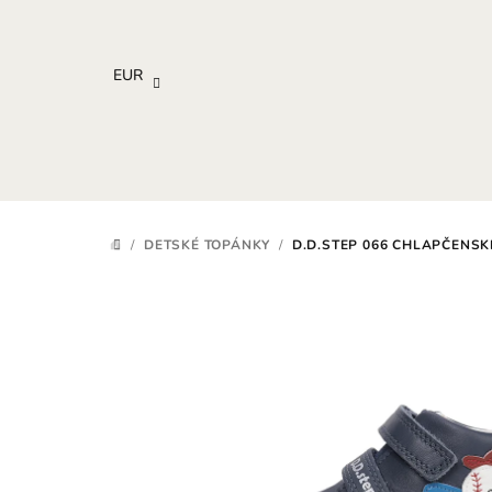
Prejsť
na
obsah
EUR
/
DETSKÉ TOPÁNKY
/
D.D.STEP 066 CHLAPČENSK
DOMOV