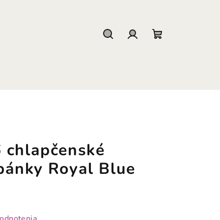
Hľadať
Prihlásenie
Nákupný
košík
 chlapčenské
pánky Royal Blue
hodnotenia