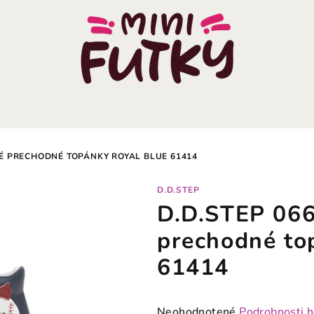
É PRECHODNÉ TOPÁNKY ROYAL BLUE 61414
D.D.STEP
D.D.STEP 066
prechodné to
61414
Priemerné
Neohodnotené
Podrobnosti 