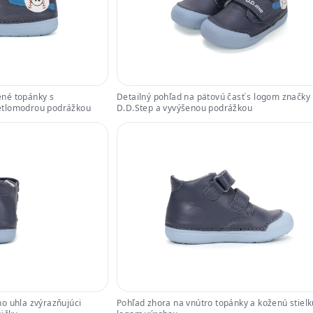
né topánky s
Detailný pohľad na pätovú časť s logom značky
etlomodrou podrážkou
D.D.Step a vyvýšenou podrážkou
o uhla zvýrazňujúci
Pohľad zhora na vnútro topánky a koženú stielk