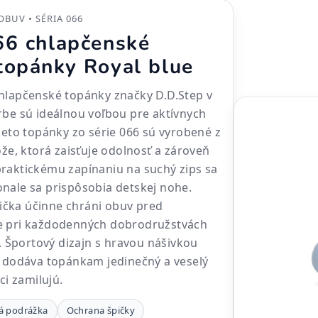
OBUV • SÉRIA 066
66 chlapčenské
topánky Royal blue
hlapčenské topánky značky D.D.Step v
rbe sú ideálnou voľbou pre aktívnych
Tieto topánky zo série 066 sú vyrobené z
ože, ktorá zaisťuje odolnosť a zároveň
raktickému zapínaniu na suchý zips sa
nale sa prispôsobia detskej nohe.
čka účinne chráni obuv pred
e pri každodenných dobrodružstvách
e. Športový dizajn s hravou nášivkou
y dodáva topánkam jedinečný a veselý
ci zamilujú.
ná podrážka
Ochrana špičky