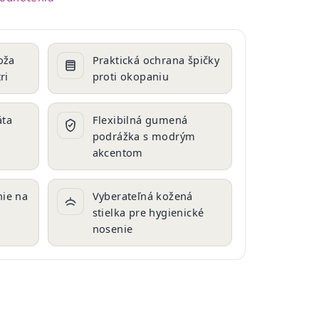
oža
Praktická ochrana špičky
ri
proti okopaniu
äta
Flexibilná gumená
podrážka s modrým
akcentom
ie na
Vyberateľná kožená
stielka pre hygienické
nosenie