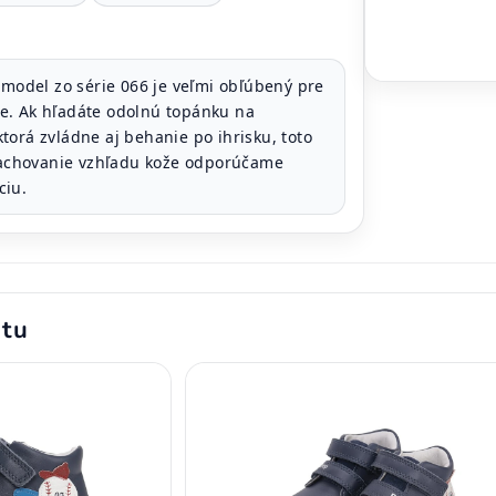
model zo série 066 je veľmi obľúbený pre
ičke. Ak hľadáte odolnú topánku na
orá zvládne aj behanie po ihrisku, toto
 zachovanie vzhľadu kože odporúčame
ciu.
ktu