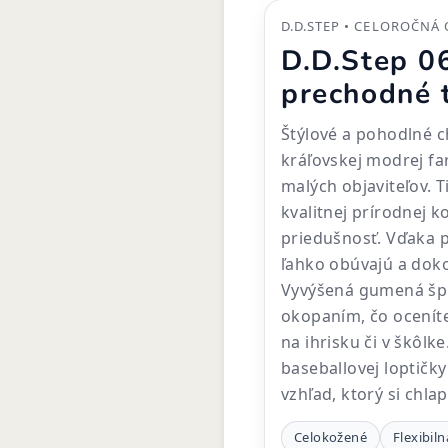
D.D.STEP • CELOROČNÁ 
D.D.Step 0
prechodné 
Štýlové a pohodlné c
kráľovskej modrej fa
malých objaviteľov. 
kvalitnej prírodnej k
priedušnosť. Vďaka p
ľahko obúvajú a doko
Vyvýšená gumená špi
okopaním, čo ocenít
na ihrisku či v škôlk
baseballovej loptičk
vzhľad, ktorý si chlap
Celokožené
Flexibil