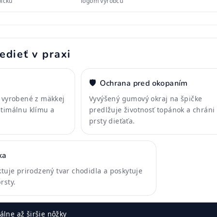
pičku
logom výrobcu
edieť v praxi
a
🛡️
Ochrana pred okopaním
ú vyrobené z mäkkej
Vyvýšený gumový okraj na špičke
ptimálnu klímu a
predlžuje životnosť topánok a chráni
prsty dieťaťa.
ka
ktuje prirodzený tvar chodidla a poskytuje
rsty.
lne až širšie nôžky