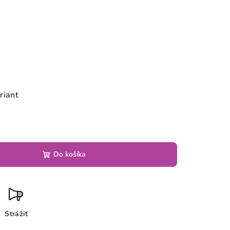
riant
Do košíka
Strážiť