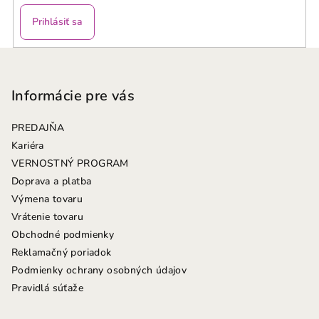
Prihlásiť sa
Z
á
p
Informácie pre vás
ä
PREDAJŇA
t
Kariéra
i
VERNOSTNÝ PROGRAM
e
Doprava a platba
Výmena tovaru
Vrátenie tovaru
Obchodné podmienky
Reklamačný poriadok
Podmienky ochrany osobných údajov
Pravidlá súťaže