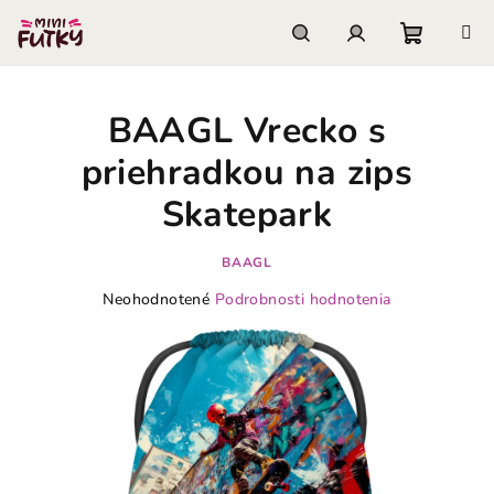
Prejsť
na
obsah
Nákupn
Hľadať
Prihlásenie
BAAGL Vrecko s
košík
priehradkou na zips
Skatepark
BAAGL
Priemerné
Neohodnotené
Podrobnosti hodnotenia
hodnotenie
produktu
je
0,0
z
5
hviezdičiek.