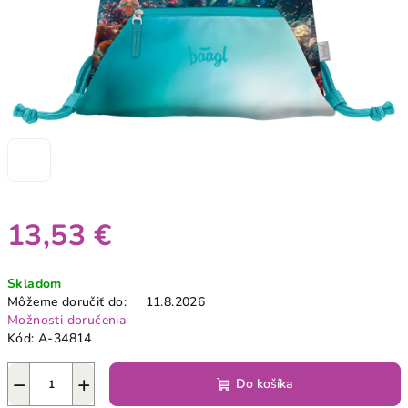
13,53 €
Jednotková
Skladom
cena:
Môžeme doručiť do:
11.8.2026
Možnosti doručenia
Kód:
A-34814
−
+
Do košíka