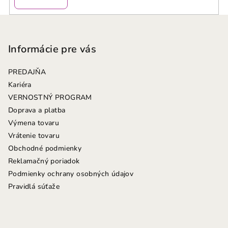
Z
á
p
Informácie pre vás
ä
PREDAJŇA
t
Kariéra
i
VERNOSTNÝ PROGRAM
e
Doprava a platba
Výmena tovaru
Vrátenie tovaru
Obchodné podmienky
Reklamačný poriadok
Podmienky ochrany osobných údajov
Pravidlá súťaže