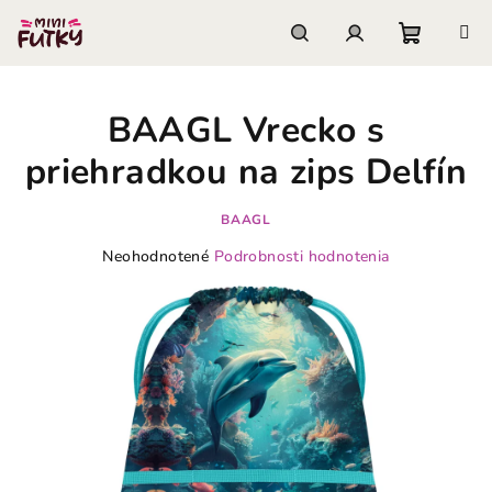
Prejsť
na
obsah
Nákupn
Hľadať
Prihlásenie
BAAGL Vrecko s
košík
priehradkou na zips Delfín
BAAGL
Priemerné
Neohodnotené
Podrobnosti hodnotenia
hodnotenie
produktu
je
0,0
z
5
hviezdičiek.