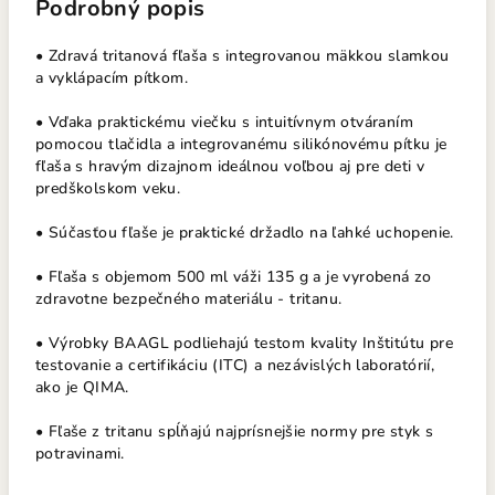
Podrobný popis
• Zdravá tritanová fľaša s integrovanou mäkkou slamkou
a vyklápacím pítkom.
• Vďaka praktickému viečku s intuitívnym otváraním
pomocou tlačidla a integrovanému silikónovému pítku je
fľaša s hravým dizajnom ideálnou voľbou aj pre deti v
predškolskom veku.
• Súčasťou fľaše je praktické držadlo na ľahké uchopenie.
• Fľaša s objemom 500 ml váži 135 g a je vyrobená zo
zdravotne bezpečného materiálu - tritanu.
• Výrobky BAAGL podliehajú testom kvality Inštitútu pre
testovanie a certifikáciu (ITC) a nezávislých laboratórií,
ako je QIMA.
• Fľaše z tritanu spĺňajú najprísnejšie normy pre styk s
potravinami.