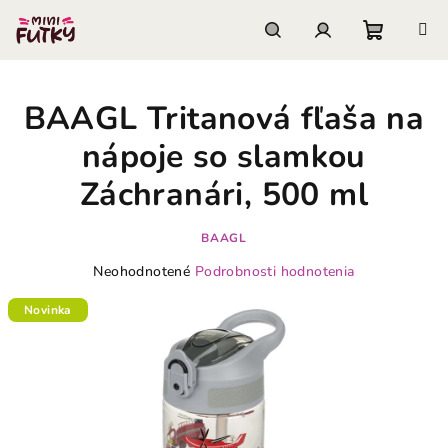
Prejsť
na
obsah
Nákupn
Hľadať
Prihlásenie
BAAGL Tritanová fľaša na
košík
nápoje so slamkou
Záchranári, 500 ml
BAAGL
Priemerné
Neohodnotené
Podrobnosti hodnotenia
hodnotenie
produktu
Novinka
je
0,0
z
5
hviezdičiek.