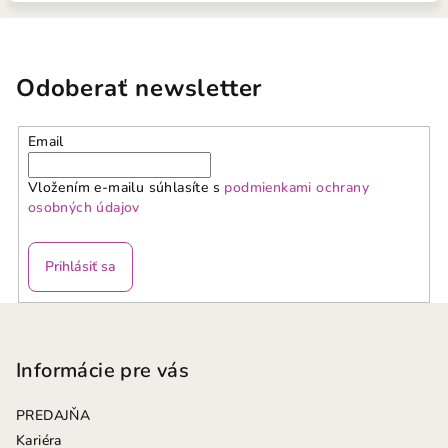
Odoberať newsletter
Email
Vložením e-mailu súhlasíte s
podmienkami ochrany
osobných údajov
Prihlásiť sa
Z
á
p
Informácie pre vás
ä
PREDAJŇA
t
Kariéra