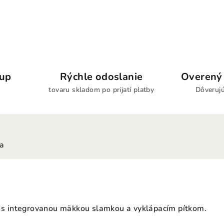
kup
Rýchle odoslanie
Overený 
tovaru skladom po prijatí platby
Dôverujú
ia
a s integrovanou mäkkou slamkou a vyklápacím pítkom.