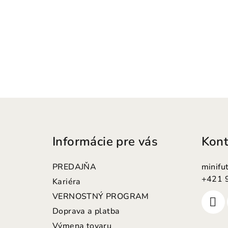
Z
á
Informácie pre vás
Kont
p
ä
PREDAJŇA
minifu
t
+421 
Kariéra
VERNOSTNÝ PROGRAM
i
Doprava a platba
e
Výmena tovaru