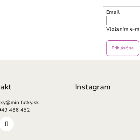
Email
Vložením e-ma
Prihlásiť sa
akt
Instagram
tky
@
minifutky.sk
949 486 452