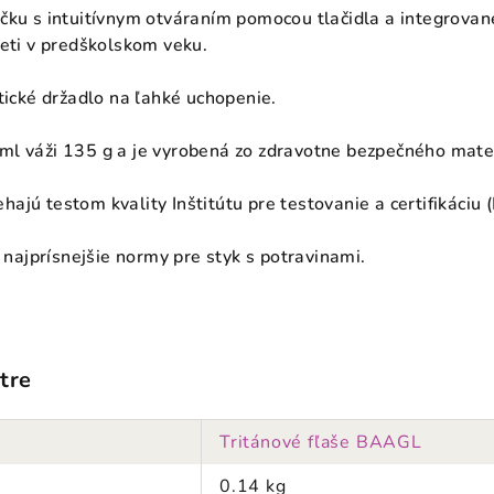
čku s intuitívnym otváraním pomocou tlačidla a integrovan
deti v predškolskom veku.
tické držadlo na ľahké uchopenie.
l váži 135 g a je vyrobená zo zdravotne bezpečného materi
jú testom kvality Inštitútu pre testovanie a certifikáciu (
ú najprísnejšie normy pre styk s potravinami.
tre
Tritánové fľaše BAAGL
0.14 kg