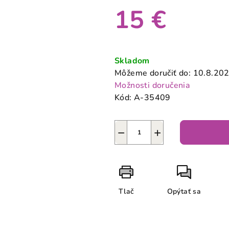
produktu
15 €
je
0,0
z
Jednotková
5
cena:
Skladom
hviezdičiek.
Môžeme doručiť do:
10.8.20
Možnosti doručenia
Kód:
A-35409
−
+
Tlač
Opýtať sa