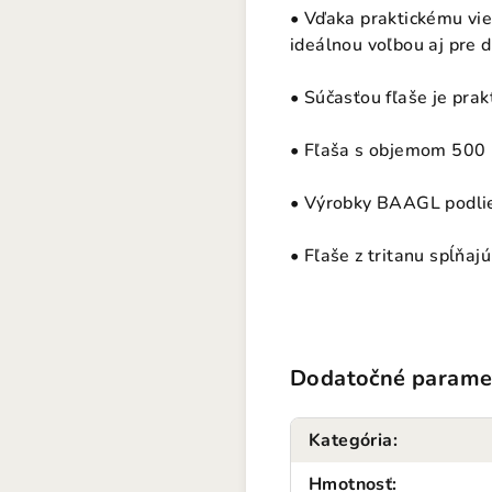
• Vďaka praktickému vie
ideálnou voľbou aj pre 
• Súčasťou fľaše je prak
• Fľaša s objemom 500 m
• Výrobky BAAGL podlieha
• Fľaše z tritanu spĺňaj
Dodatočné parame
Kategória
:
Hmotnosť
: