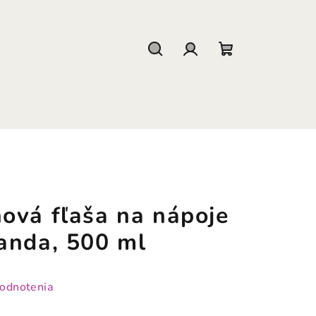
Hľadať
Prihlásenie
Nákupný
košík
ová fľaša na nápoje
anda, 500 ml
hodnotenia