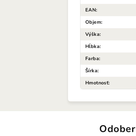
EAN
:
Objem
:
Výška
:
Hĺbka
:
Farba
:
Šírka
:
Hmotnosť
:
Odober