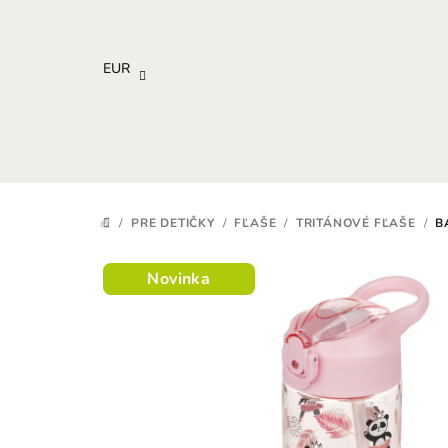
Prejsť
na
obsah
EUR
/
PRE DETIČKY
/
FĽAŠE
/
TRITÁNOVÉ FĽAŠE
/
B
DOMOV
Novinka