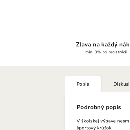
Zľava na každý ná
min. 3% po registrácii
Popis
Diskus
Podrobný popis
V školskej výbave nesmi
športový krúžok.