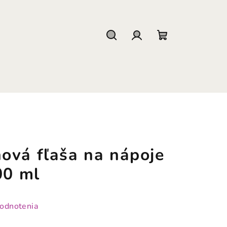
Hľadať
Prihlásenie
Nákupný
košík
ová fľaša na nápoje
00 ml
hodnotenia