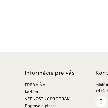
Z
á
Informácie pre vás
Kont
p
ä
PREDAJŇA
minifu
t
+421 
Kariéra
VERNOSTNÝ PROGRAM
i
Doprava a platba