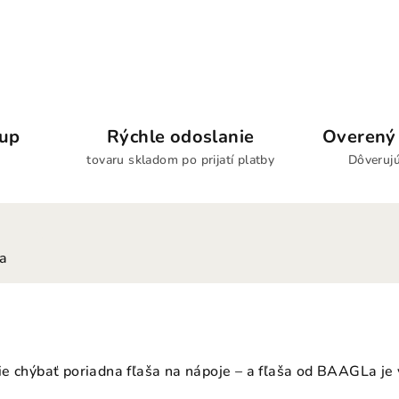
kup
Rýchle odoslanie
Overený 
tovaru skladom po prijatí platby
Dôverujú
ia
e chýbať poriadna fľaša na nápoje – a fľaša od BAAGLa je v