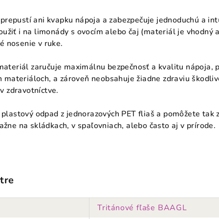
repustí ani kvapku nápoja a zabezpečuje jednoduchú a intui
žiť i na limonády s ovocím alebo čaj (materiál je vhodný aj
é nosenie v ruke.
 materiál zaručuje maximálnu bezpečnosť a kvalitu nápoja,
ch materiáloch, a zároveň neobsahuje žiadne zdraviu škodlivé
 v zdravotníctve.
e plastový odpad z jednorazových PET fliaš a pomôžete tak
ažne na skládkach, v spaľovniach, alebo často aj v prírode.
tre
Tritánové fľaše BAAGL