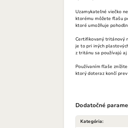
Uzamykateľné viečko nep
ktorému môžete fľašu pou
ktoré umožňuje pohodln
Certifikovaný tritánový
je to pri iných plastový
z tritánu sa používajú aj
Používaním fľaše znížit
ktorý doteraz končí prev
Dodatočné parame
Kategória
: