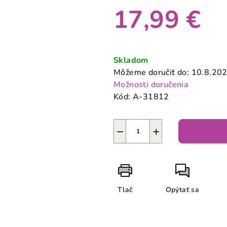
produktu
17,99 €
je
0,0
z
Jednotková
5
cena:
Skladom
hviezdičiek.
Môžeme doručiť do:
10.8.20
Možnosti doručenia
Kód:
A-31812
−
+
Tlač
Opýtať sa