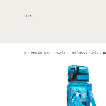
Prejsť
na
obsah
EUR
/
PRE DETIČKY
/
FĽAŠE
/
TRITÁNOVÉ FĽAŠE
/
B
DOMOV