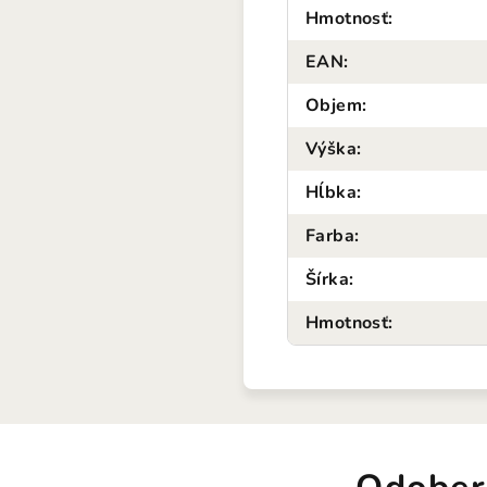
Hmotnosť
:
EAN
:
Objem
:
Výška
:
Hĺbka
:
Farba
:
Šírka
:
Hmotnosť
: