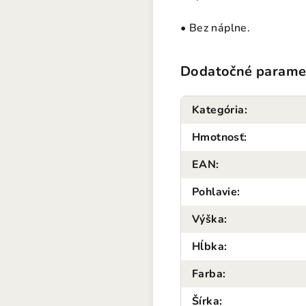
• Bez náplne.
Dodatočné parame
Kategória
:
Hmotnosť
:
EAN
:
Pohlavie
:
Výška
:
Hĺbka
:
Farba
:
Šírka
: