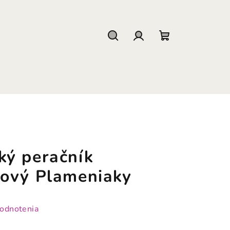
Hľadať
Prihlásenie
Nákupný
košík
ý peračník
ový Plameniaky
hodnotenia