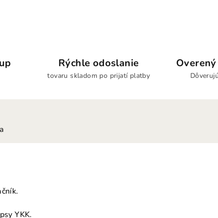
kup
Rýchle odoslanie
Overený 
tovaru skladom po prijatí platby
Dôverujú
ia
čník.
ipsy YKK.