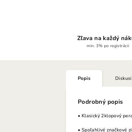
Zľava na každý ná
min. 3% po registrácii
Popis
Diskus
Podrobný popis
• Klasický 2klopový pera
• Spoľahlivé značkové z