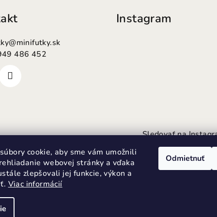
akt
Instagram
tky
@
minifutky.sk
949 486 452
Sledovať na Instag
súbory cookie, aby sme vám umožnili
Odmietnuť
rehliadanie webovej stránky a vďaka
stále zlepšovali jej funkcie, výkon a
sť.
Viac informácií
ie