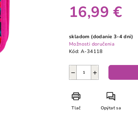
produktu
16,99 €
je
0,0
z
Jednotková
5
cena:
skladom (dodanie 3-4 dni)
hviezdičiek.
Možnosti doručenia
Kód:
A-34118
−
+
Tlač
Opýtať sa