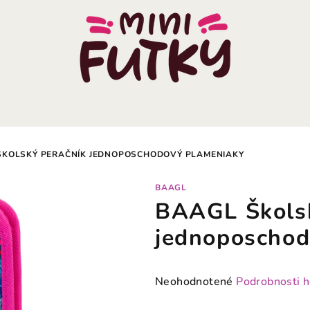
ŠKOLSKÝ PERAČNÍK JEDNOPOSCHODOVÝ PLAMENIAKY
BAAGL
BAAGL Školsk
jednoposchod
Priemerné
Neohodnotené
Podrobnosti 
hodnotenie