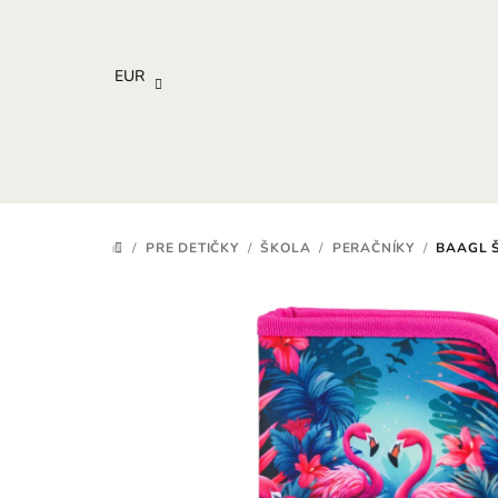
Prejsť
na
obsah
EUR
/
PRE DETIČKY
/
ŠKOLA
/
PERAČNÍKY
/
BAAGL 
DOMOV