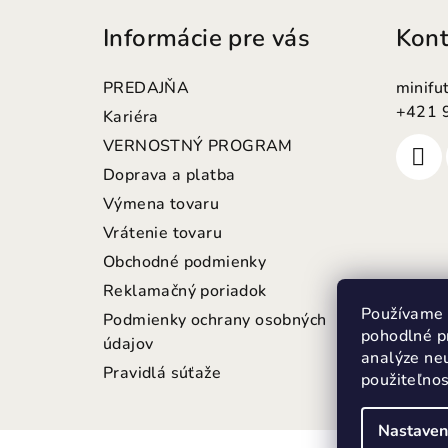
á
Informácie pre vás
Kont
p
ä
PREDAJŇA
minifu
t
+421 
Kariéra
VERNOSTNÝ PROGRAM
i
Doprava a platba
e
Výmena tovaru
Vrátenie tovaru
Obchodné podmienky
Reklamačný poriadok
Používame 
Podmienky ochrany osobných
pohodlné p
údajov
analýze neu
Pravidlá súťaže
použiteľno
Nastaven