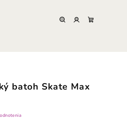
Hľadať
Prihlásenie
Nákupný
košík
ký batoh Skate Max
hodnotenia