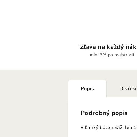
Zľava na každý ná
min. 3% po registrácii
Popis
Diskus
Podrobný popis
• Ľahký batoh váži len 