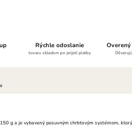
kup
Rýchle odoslanie
Overený 
tovaru skladom po prijatí platby
Dôverujú
ia
1150 g a je vybavený posuvným chrbtovým systémom, ktorý 