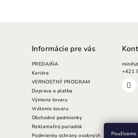
Z
á
Informácie pre vás
Kont
p
ä
PREDAJŇA
minifu
t
+421 
Kariéra
VERNOSTNÝ PROGRAM
i
Doprava a platba
e
Výmena tovaru
Vrátenie tovaru
Obchodné podmienky
Reklamačný poriadok
Používame 
Podmienky ochrany osobných