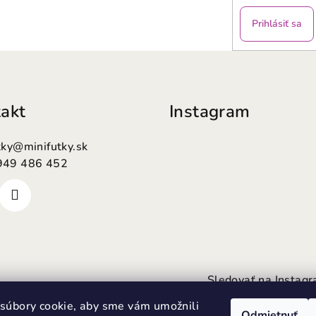
Prihlásiť sa
akt
Instagram
tky
@
minifutky.sk
949 486 452
Sledovať na Instag
súbory cookie, aby sme vám umožnili
Odmietnuť