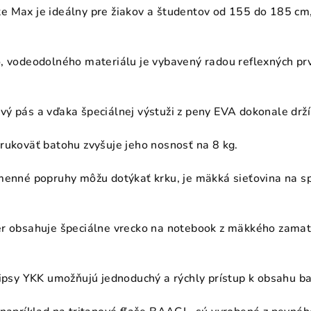
 Max je ideálny pre žiakov a študentov od 155 do 185 cm, 
, vodeodolného materiálu je vybavený radou reflexných prv
ý pás a vďaka špeciálnej výstuži z peny EVA dokonale drží 
rukoväť batohu zvyšuje jeho nosnosť na 8 kg.
menné popruhy môžu dotýkať krku, je mäkká sieťovina na sp
r obsahuje špeciálne vrecko na notebook z mäkkého zamato
zipsy YKK umožňujú jednoduchý a rýchly prístup k obsahu b