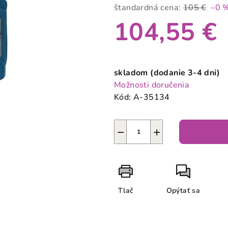
produktu
štandardná cena:
105 €
–0 
je
104,55 €
0,0
z
5
Jednotková
hviezdičiek.
cena:
skladom (dodanie 3-4 dni)
Možnosti doručenia
Kód:
A-35134
−
+
Tlač
Opýtať sa