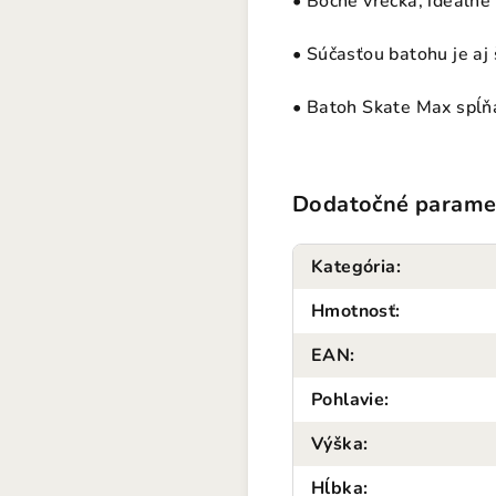
• Bočné vrecká, ideálne
• Súčasťou batohu je aj 
• Batoh Skate Max spĺňa 
Dodatočné parame
Kategória
:
Hmotnosť
:
EAN
:
Pohlavie
:
Výška
:
Hĺbka
: