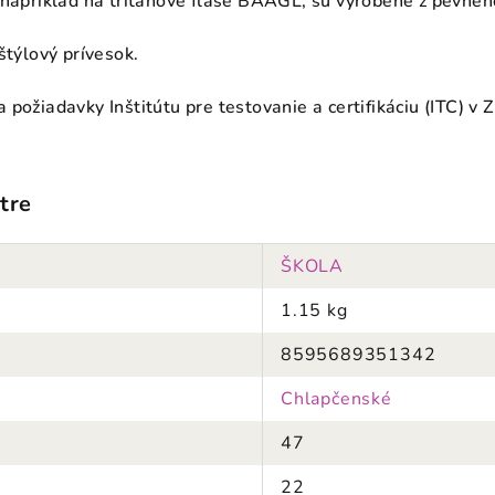
 napríklad na tritanové fľaše BAAGL, sú vyrobené z pevnéh
štýlový prívesok.
požiadavky Inštitútu pre testovanie a certifikáciu (ITC) v 
tre
ŠKOLA
1.15 kg
8595689351342
Chlapčenské
47
22