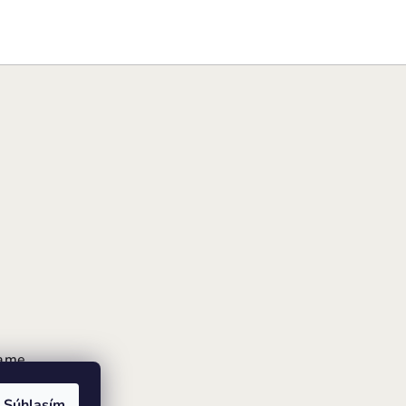
rame
Súhlasím