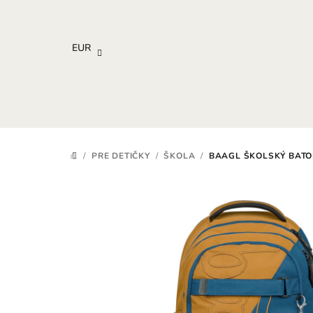
Prejsť
na
obsah
EUR
/
PRE DETIČKY
/
ŠKOLA
/
BAAGL ŠKOLSKÝ BATO
DOMOV