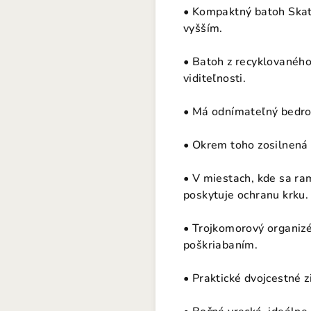
• Kompaktný batoh Skate
vyšším.
• Batoh z recyklovaného
viditeľnosti.
• Má odnímateľný bedrov
• Okrem toho zosilnená 
• V miestach, kde sa ra
poskytuje ochranu krku.
• Trojkomorový organizé
poškriabaním.
• Praktické dvojcestné 