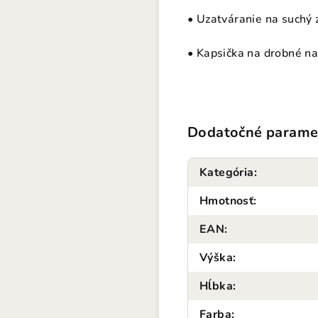
• Uzatváranie na suchý z
• Kapsička na drobné na
Dodatočné parame
Kategória
:
Hmotnosť
:
EAN
:
Výška
:
Hĺbka
:
Farba
: