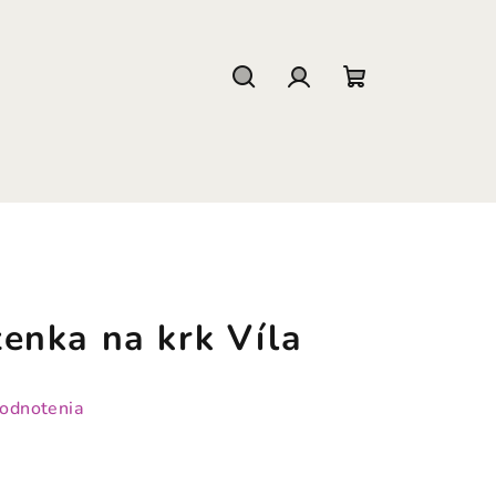
Hľadať
Prihlásenie
Nákupný
košík
nka na krk Víla
hodnotenia