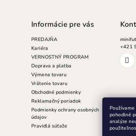
Z
á
Informácie pre vás
Kont
p
ä
PREDAJŇA
minifu
t
+421 
Kariéra
VERNOSTNÝ PROGRAM
i
Doprava a platba
e
Výmena tovaru
Vrátenie tovaru
Obchodné podmienky
Reklamačný poriadok
Používame 
Podmienky ochrany osobných
pohodlné p
údajov
analýze neu
Pravidlá súťaže
použiteľno