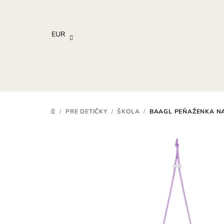
Prejsť
na
obsah
EUR
/
PRE DETIČKY
/
ŠKOLA
/
BAAGL PEŇAŽENKA NA
DOMOV