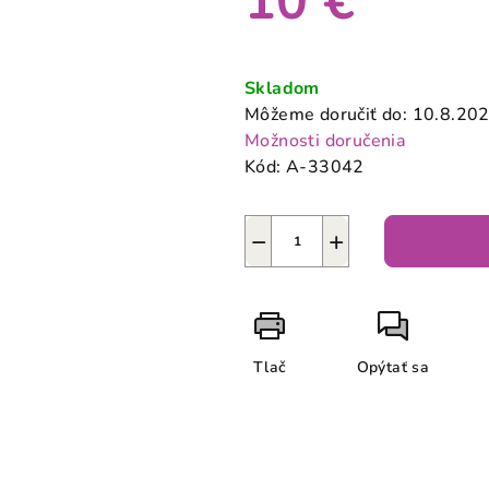
10 €
0,0
z
Jednotková
5
cena:
Skladom
hviezdičiek.
Môžeme doručiť do:
10.8.20
Možnosti doručenia
Kód:
A-33042
−
+
Tlač
Opýtať sa