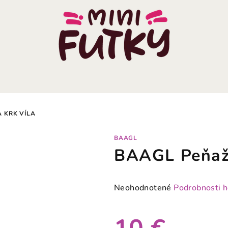
 KRK VÍLA
BAAGL
BAAGL Peňaže
Priemerné
Neohodnotené
Podrobnosti 
hodnotenie
produktu
je