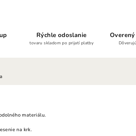
kup
Rýchle odoslanie
Overený 
tovaru skladom po prijatí platby
Dôverujú
ia
odolného materiálu.
esenie na krk.