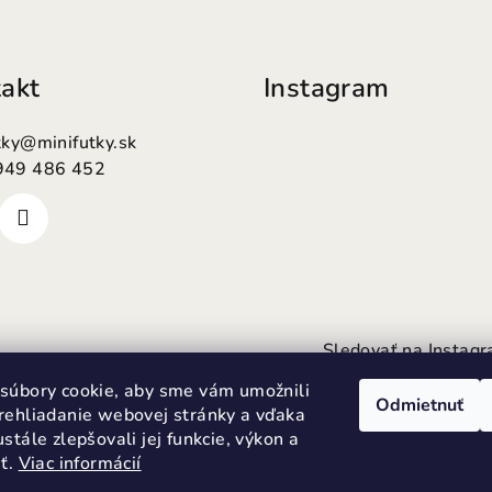
akt
Instagram
tky
@
minifutky.sk
949 486 452
Sledovať na Instag
súbory cookie, aby sme vám umožnili
Odmietnuť
rehliadanie webovej stránky a vďaka
stále zlepšovali jej funkcie, výkon a
sť.
Viac informácií