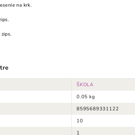
esenie na krk.
ips.
 zips.
tre
ŠKOLA
0.05 kg
8595689331122
10
1