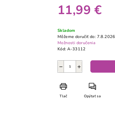
produktu
11,99 €
je
0,0
z
Jednotková
5
cena:
Skladom
hviezdičiek.
Môžeme doručiť do:
7.8.202
Možnosti doručenia
Kód:
A-33112
−
+
Tlač
Opýtať sa