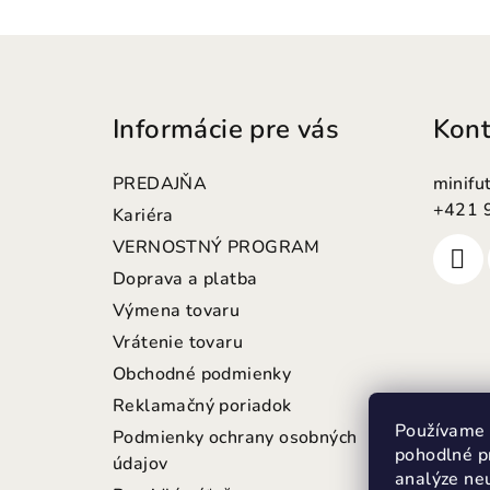
Z
á
Informácie pre vás
Kont
p
ä
PREDAJŇA
minifu
t
+421 
Kariéra
VERNOSTNÝ PROGRAM
i
Doprava a platba
e
Výmena tovaru
Vrátenie tovaru
Obchodné podmienky
Reklamačný poriadok
Používame 
Podmienky ochrany osobných
pohodlné p
údajov
analýze neu