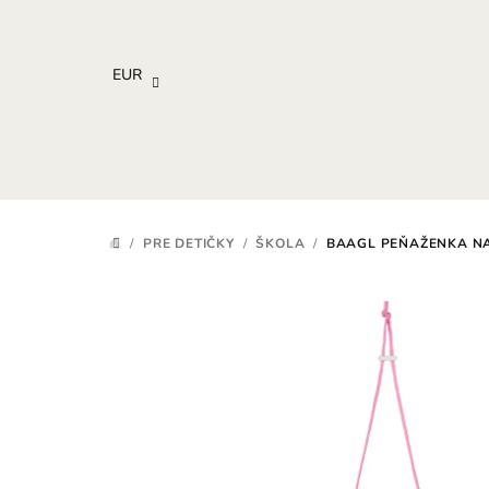
Prejsť
na
obsah
EUR
/
PRE DETIČKY
/
ŠKOLA
/
BAAGL PEŇAŽENKA N
DOMOV