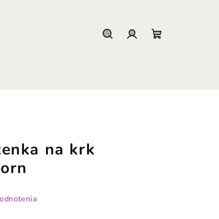
Hľadať
Prihlásenie
Nákupný
košík
enka na krk
corn
hodnotenia