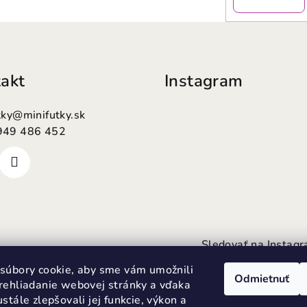
akt
Instagram
tky
@
minifutky.sk
949 486 452
Sledovať na Instag
súbory cookie, aby sme vám umožnili
Odmietnuť
rehliadanie webovej stránky a vďaka
stále zlepšovali jej funkcie, výkon a