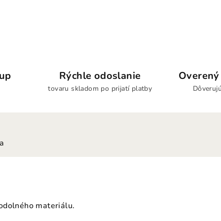
kup
Rýchle odoslanie
Overený 
tovaru skladom po prijatí platby
Dôverujú
ia
odolného materiálu.