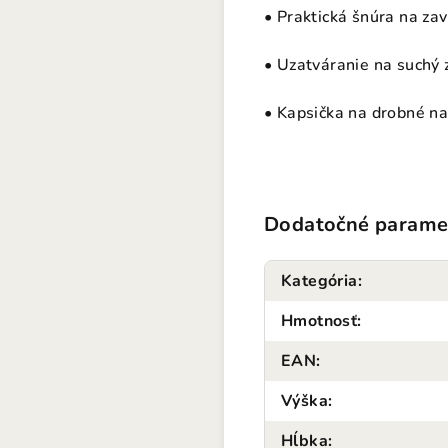
• Praktická šnúra na zav
• Uzatváranie na suchý z
• Kapsička na drobné na
Dodatočné parame
Kategória
:
Hmotnosť
:
EAN
:
Výška
:
Hĺbka
: