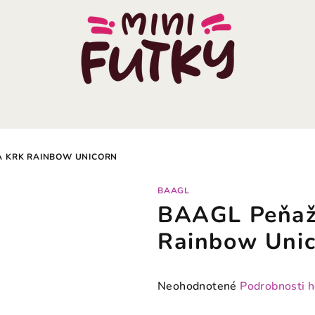
A KRK RAINBOW UNICORN
BAAGL
BAAGL Peňaž
Rainbow Uni
Priemerné
Neohodnotené
Podrobnosti 
hodnotenie