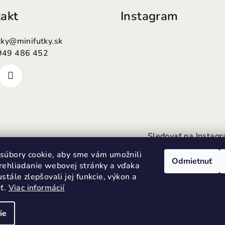
akt
Instagram
tky
@
minifutky.sk
949 486 452
Sledovať na Instag
súbory cookie, aby sme vám umožnili
Odmietnuť
rehliadanie webovej stránky a vďaka
stále zlepšovali jej funkcie, výkon a
sť.
Viac informácií
ie
Copyright 2026
M