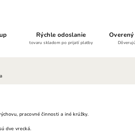
kup
Rýchle odoslanie
Overený 
tovaru skladom po prijatí platby
Dôverujú
ia
ýchovu, pracovné činnosti a iné krúžky.
 sú dve vrecká.