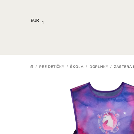
Prejsť
na
obsah
EUR
/
PRE DETIČKY
/
ŠKOLA
/
DOPLNKY
/
ZÁSTERA
DOMOV