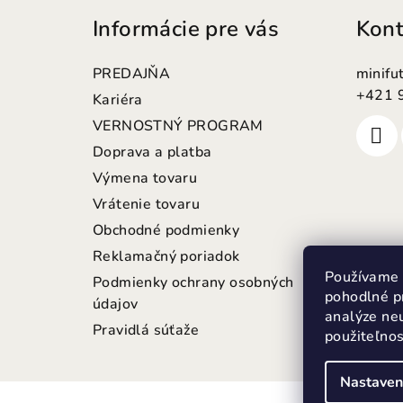
á
Informácie pre vás
Kont
p
ä
PREDAJŇA
minifu
t
+421 
Kariéra
VERNOSTNÝ PROGRAM
i
Doprava a platba
e
Výmena tovaru
Vrátenie tovaru
Obchodné podmienky
Reklamačný poriadok
Používame 
Podmienky ochrany osobných
pohodlné p
údajov
analýze neu
Pravidlá súťaže
použiteľno
Nastaven