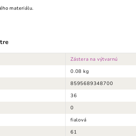
ého materiálu.
tre
Zástera na výtvarnú
0.08 kg
8595689348700
36
0
fialová
61