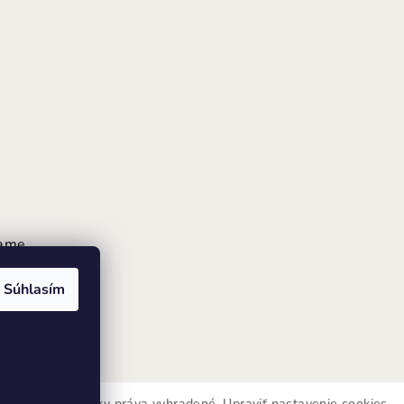
rame
Súhlasím
INI FUTKY
. Všetky práva vyhradené.
Upraviť nastavenie cookies