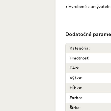
• Vyrobené z umývateľn
Dodatočné parame
Kategória
:
Hmotnosť
:
EAN
:
Výška
:
Hĺbka
:
Farba
:
Šírka
: