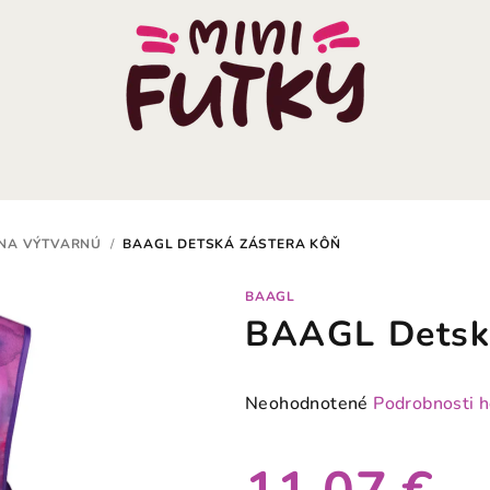
 NA VÝTVARNÚ
/
BAAGL DETSKÁ ZÁSTERA KÔŇ
BAAGL
BAAGL Detsk
Priemerné
Neohodnotené
Podrobnosti 
hodnotenie
produktu
je