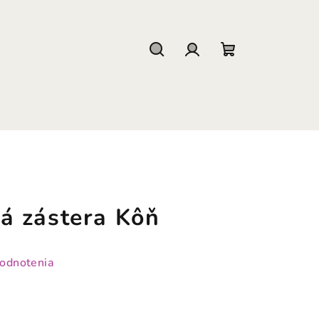
Hľadať
Prihlásenie
Nákupný
košík
á zástera Kôň
hodnotenia