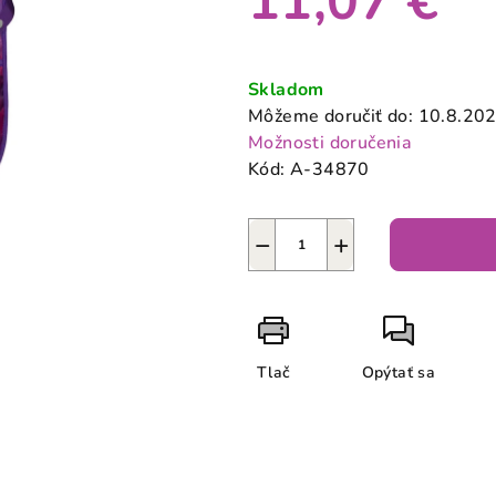
11,07 €
0,0
z
Jednotková
5
cena:
Skladom
hviezdičiek.
Môžeme doručiť do:
10.8.20
Možnosti doručenia
Kód:
A-34870
−
+
Tlač
Opýtať sa