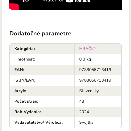
Dodatočné parametre
Kategória
:
HRAČKY
Hmotnosť
:
0.3 kg
EAN
:
9788056713419
ISBN/EAN
:
9788056713419
Jazyk
:
Slovenský
Počet strán
:
48
Rok Vydania
:
2024
Vydavateľstvo/ Výrobca
:
Svojtka