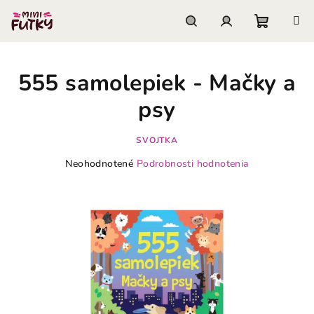
Prejsť
na
obsah
Nákupn
Hľadať
Prihlásenie
555 samolepiek - Mačky a
košík
psy
SVOJTKA
Priemerné
Neohodnotené
Podrobnosti hodnotenia
hodnotenie
produktu
je
0,0
z
5
hviezdičiek.