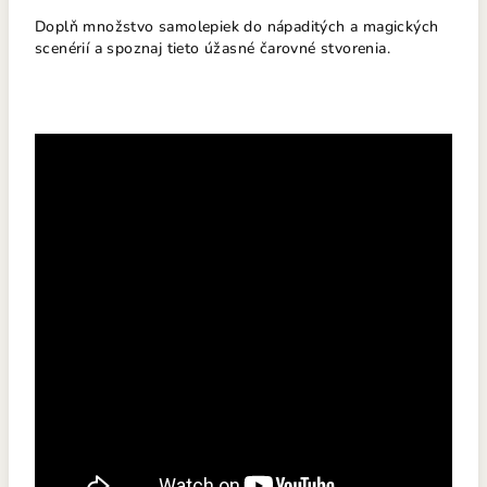
Doplň množstvo samolepiek do nápaditých a magických
scenérií a spoznaj tieto úžasné čarovné stvorenia.