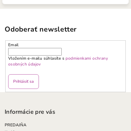
Odoberať newsletter
Email
Vložením e-mailu súhlasíte s
podmienkami ochrany
osobných údajov
Prihlásiť sa
Z
á
p
Informácie pre vás
ä
PREDAJŇA
t