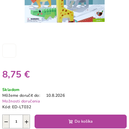
8,75 €
Jednotková
Skladom
cena:
Môžeme doručiť do:
10.8.2026
Možnosti doručenia
Kód:
ED-LT032
−
+
Do košíka