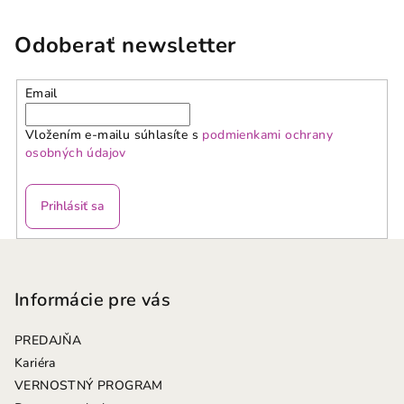
Odoberať newsletter
Email
Vložením e-mailu súhlasíte s
podmienkami ochrany
osobných údajov
Prihlásiť sa
Z
á
p
Informácie pre vás
ä
PREDAJŇA
t
Kariéra
i
VERNOSTNÝ PROGRAM
e