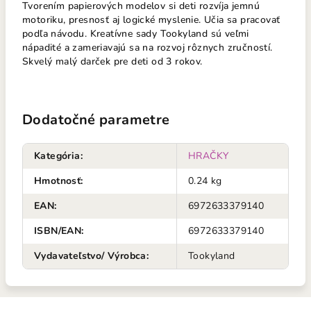
Tvorením papierových modelov si deti rozvíja jemnú
motoriku, presnosť aj logické myslenie. Učia sa pracovať
podľa návodu. Kreatívne sady Tookyland sú veľmi
nápadité a zameriavajú sa na rozvoj rôznych zručností.
Skvelý malý darček pre deti od 3 rokov.
Dodatočné parametre
Kategória
:
HRAČKY
Hmotnosť
:
0.24 kg
EAN
:
6972633379140
ISBN/EAN
:
6972633379140
Vydavateľstvo/ Výrobca
:
Tookyland