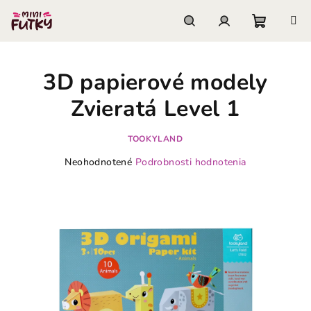
Prejsť
na
obsah
Nákupn
Hľadať
Prihlásenie
3D papierové modely
košík
Zvieratá Level 1
TOOKYLAND
Priemerné
Neohodnotené
Podrobnosti hodnotenia
hodnotenie
produktu
je
0,0
z
5
hviezdičiek.