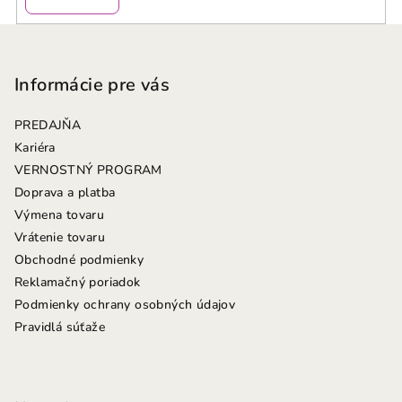
Z
á
p
Informácie pre vás
ä
PREDAJŇA
t
Kariéra
i
VERNOSTNÝ PROGRAM
e
Doprava a platba
Výmena tovaru
Vrátenie tovaru
Obchodné podmienky
Reklamačný poriadok
Podmienky ochrany osobných údajov
Pravidlá súťaže