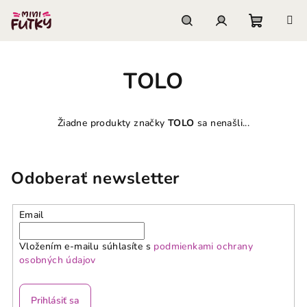
Prejsť
na
obsah
Nákupn
Hľadať
Prihlásenie
TOLO
košík
Žiadne produkty značky
TOLO
sa nenašli...
Odoberať newsletter
Email
Vložením e-mailu súhlasíte s
podmienkami ochrany
osobných údajov
Prihlásiť sa