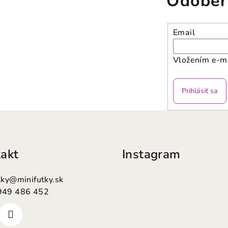
Odober
Email
Vložením e-ma
Prihlásiť sa
akt
Instagram
tky
@
minifutky.sk
949 486 452