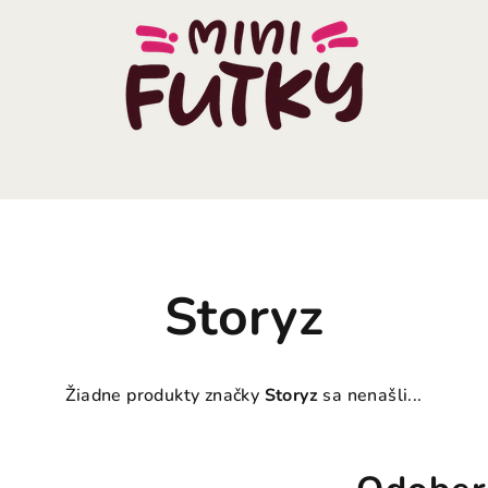
Storyz
Žiadne produkty značky
Storyz
sa nenašli...