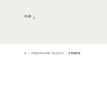
Prejsť
na
obsah
EUR
/
PREDÁVANÉ ZNAČKY
/
STORYZ
DOMOV