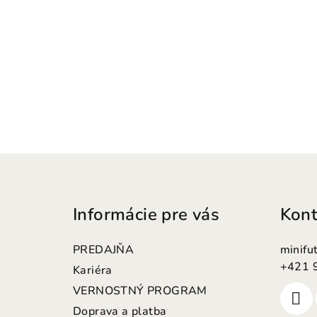
Z
á
Informácie pre vás
Kont
p
ä
PREDAJŇA
minifu
t
+421 
Kariéra
VERNOSTNÝ PROGRAM
i
Doprava a platba