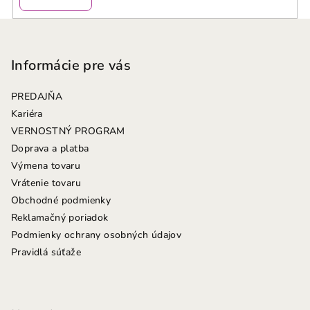
Z
á
p
Informácie pre vás
ä
PREDAJŇA
t
Kariéra
i
VERNOSTNÝ PROGRAM
e
Doprava a platba
Výmena tovaru
Vrátenie tovaru
Obchodné podmienky
Reklamačný poriadok
Podmienky ochrany osobných údajov
Pravidlá súťaže