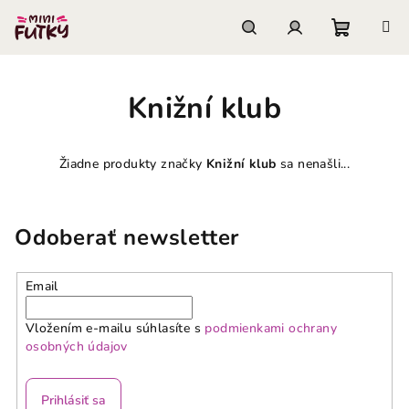
Prejsť
na
obsah
Nákupn
Hľadať
Prihlásenie
Knižní klub
košík
Žiadne produkty značky
Knižní klub
sa nenašli...
Odoberať newsletter
Email
Vložením e-mailu súhlasíte s
podmienkami ochrany
osobných údajov
Prihlásiť sa