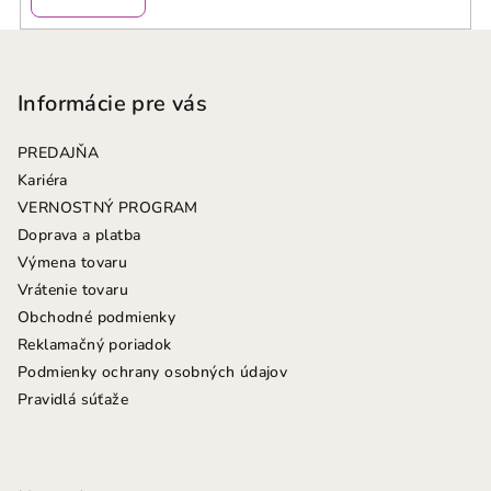
Z
á
p
Informácie pre vás
ä
PREDAJŇA
t
Kariéra
i
VERNOSTNÝ PROGRAM
e
Doprava a platba
Výmena tovaru
Vrátenie tovaru
Obchodné podmienky
Reklamačný poriadok
Podmienky ochrany osobných údajov
Pravidlá súťaže