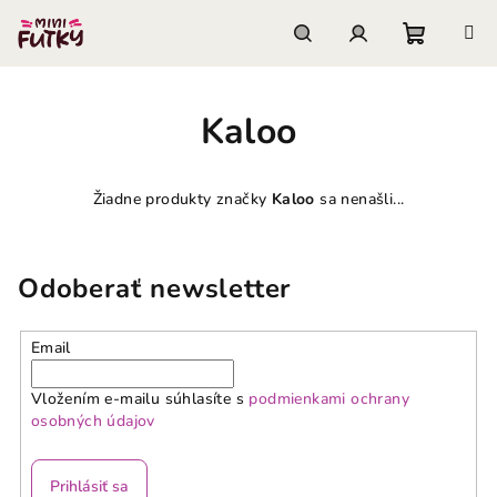
Prejsť
na
obsah
Nákupn
Hľadať
Prihlásenie
Kaloo
košík
Žiadne produkty značky
Kaloo
sa nenašli...
Odoberať newsletter
Email
Vložením e-mailu súhlasíte s
podmienkami ochrany
osobných údajov
Prihlásiť sa