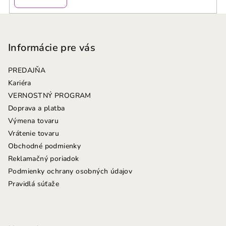
Z
á
p
Informácie pre vás
ä
PREDAJŇA
t
Kariéra
i
VERNOSTNÝ PROGRAM
e
Doprava a platba
Výmena tovaru
Vrátenie tovaru
Obchodné podmienky
Reklamačný poriadok
Podmienky ochrany osobných údajov
Pravidlá súťaže