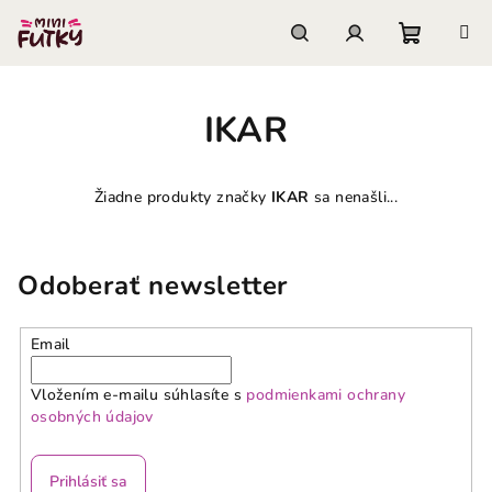
Prejsť
na
obsah
Nákupn
Hľadať
Prihlásenie
IKAR
košík
Žiadne produkty značky
IKAR
sa nenašli...
Odoberať newsletter
Email
Vložením e-mailu súhlasíte s
podmienkami ochrany
osobných údajov
Prihlásiť sa