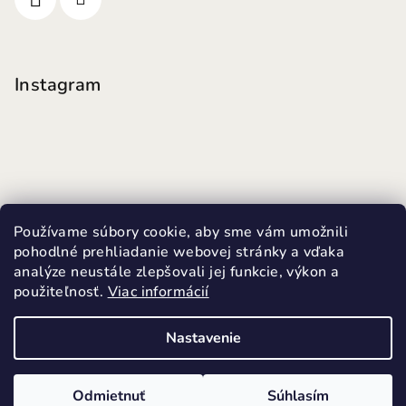
Instagram
Používame súbory cookie, aby sme vám umožnili
pohodlné prehliadanie webovej stránky a vďaka
analýze neustále zlepšovali jej funkcie, výkon a
použiteľnosť.
Viac informácií
Sledovať na Instagrame
Nastavenie
Copyright 2026
MINI FUTKY
. Všetky práva vyhradené.
Upraviť nastavenie cookies
Odmietnuť
Súhlasím