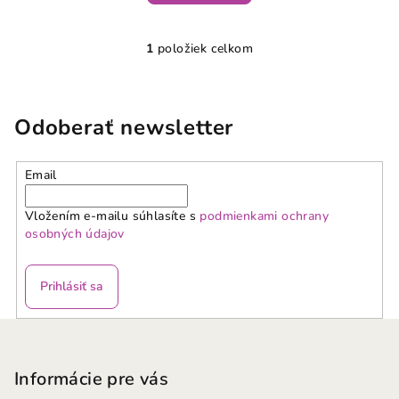
1
položiek celkom
O
v
l
á
Odoberať newsletter
d
a
Email
c
i
Vložením e-mailu súhlasíte s
podmienkami ochrany
e
osobných údajov
p
r
v
Prihlásiť sa
k
y
Z
v
á
ý
p
Informácie pre vás
p