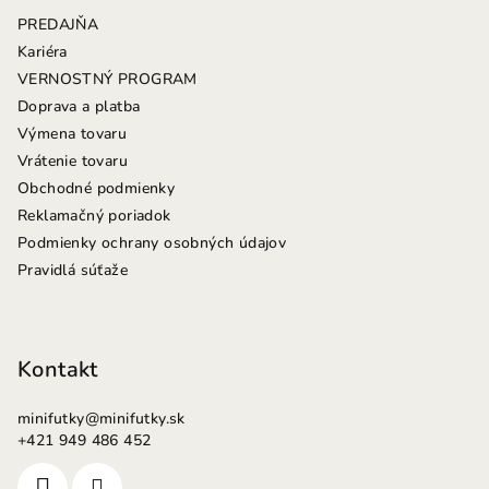
ä
i
PREDAJŇA
s
t
Kariéra
u
i
VERNOSTNÝ PROGRAM
e
Doprava a platba
Výmena tovaru
Vrátenie tovaru
Obchodné podmienky
Reklamačný poriadok
Podmienky ochrany osobných údajov
Pravidlá súťaže
Kontakt
minifutky
@
minifutky.sk
+421 949 486 452