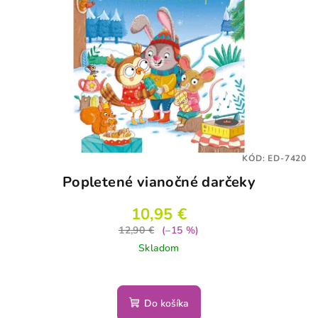
s
d
p
u
r
k
o
t
d
o
u
v
k
t
KÓD:
ED-7420
o
Popletené vianočné darčeky
v
10,95 €
12,90 €
(–15 %)
Skladom
Do košíka