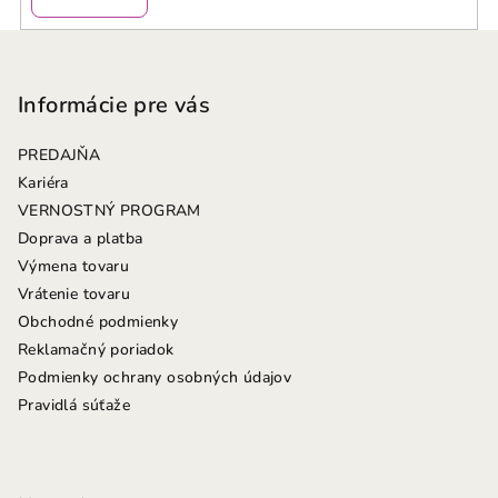
Z
á
p
Informácie pre vás
ä
PREDAJŇA
t
Kariéra
i
VERNOSTNÝ PROGRAM
e
Doprava a platba
Výmena tovaru
Vrátenie tovaru
Obchodné podmienky
Reklamačný poriadok
Podmienky ochrany osobných údajov
Pravidlá súťaže