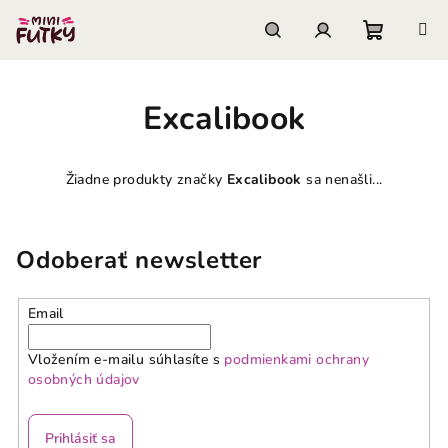
Prejsť
na
obsah
Nákupn
Hľadať
Prihlásenie
Excalibook
košík
Žiadne produkty značky
Excalibook
sa nenašli...
Odoberať newsletter
Email
Vložením e-mailu súhlasíte s
podmienkami ochrany
osobných údajov
Prihlásiť sa