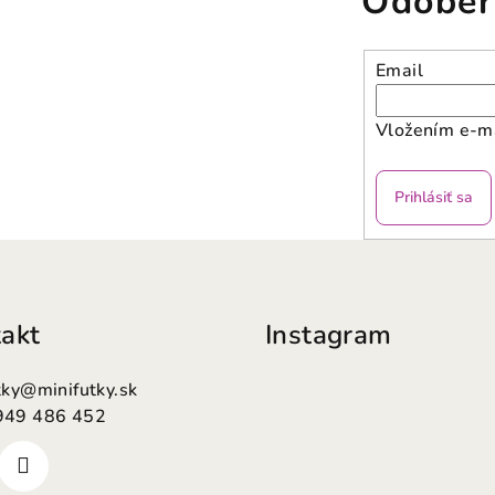
Odober
Email
Vložením e-ma
Prihlásiť sa
akt
Instagram
tky
@
minifutky.sk
949 486 452