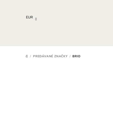
Prejsť
na
obsah
EUR
/
PREDÁVANÉ ZNAČKY
/
BRIO
DOMOV