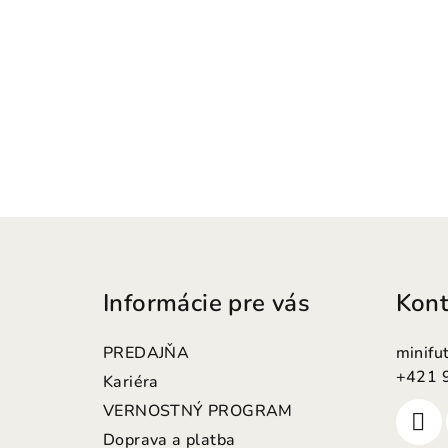
Z
á
Informácie pre vás
Kont
p
ä
PREDAJŇA
minifu
t
+421 
Kariéra
VERNOSTNÝ PROGRAM
i
Doprava a platba