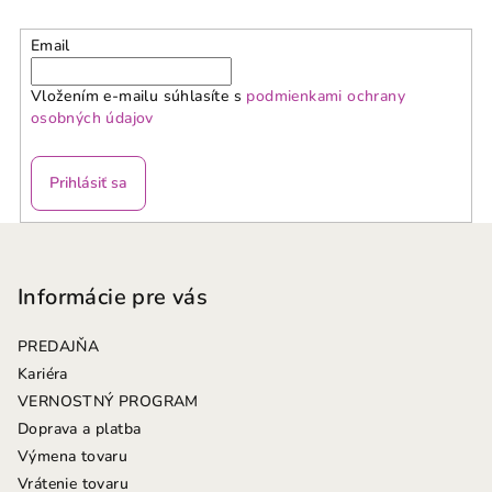
Email
Vložením e-mailu súhlasíte s
podmienkami ochrany
osobných údajov
Prihlásiť sa
Z
á
p
Informácie pre vás
ä
PREDAJŇA
t
Kariéra
i
VERNOSTNÝ PROGRAM
e
Doprava a platba
Výmena tovaru
Vrátenie tovaru