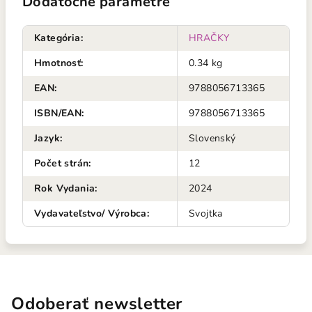
Dodatočné parametre
Kategória
:
HRAČKY
Hmotnosť
:
0.34 kg
EAN
:
9788056713365
ISBN/EAN
:
9788056713365
Jazyk
:
Slovenský
Počet strán
:
12
Rok Vydania
:
2024
Vydavateľstvo/ Výrobca
:
Svojtka
Odoberať newsletter