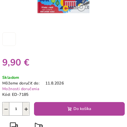
9,90 €
Jednotková
Skladom
cena:
Môžeme doručiť do:
11.8.2026
Možnosti doručenia
Kód:
ED-7185
−
+
Do košíka