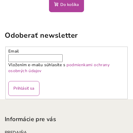
Do košíka
Odoberať newsletter
Email
Vložením e-mailu súhlasíte s
podmienkami ochrany
osobných údajov
Prihlásiť sa
Z
á
p
Informácie pre vás
ä
PREDAJŇA