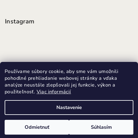
Instagram
Používame súbory cookie, aby sme vám umožnili
pohodlné prehliadanie webovej stránky a vďaka
analýze neustále zlepšovali jej funkcie, výkon a
použiteľnosť.
Viac informácií
Sledovať na Instagrame
Nastavenie
Copyright 2026
MINI FUTKY
. Všetky práva vyhradené.
Upraviť nastavenie cookies
Odmietnuť
Súhlasím
Vytvoril Shoptet