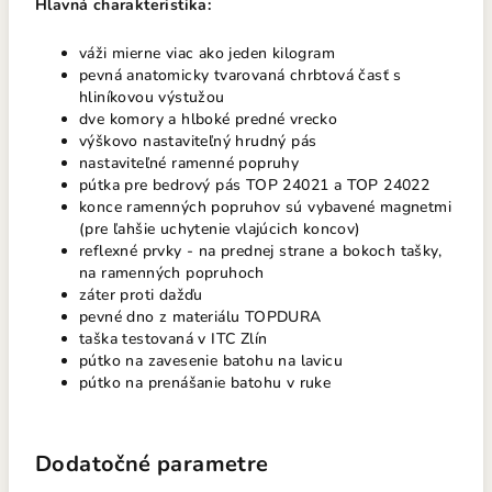
Hlavná charakteristika:
váži mierne viac ako jeden kilogram
pevná anatomicky tvarovaná chrbtová časť s
hliníkovou výstužou
dve komory a hlboké predné vrecko
výškovo nastaviteľný hrudný pás
nastaviteľné ramenné popruhy
pútka pre bedrový pás TOP 24021 a TOP 24022
konce ramenných popruhov sú vybavené magnetmi
(pre ľahšie uchytenie vlajúcich koncov)
reflexné prvky - na prednej strane a bokoch tašky,
na ramenných popruhoch
záter proti dažďu
pevné dno z materiálu TOPDURA
taška testovaná v ITC Zlín
pútko na zavesenie batohu na lavicu
pútko na prenášanie batohu v ruke
Dodatočné parametre