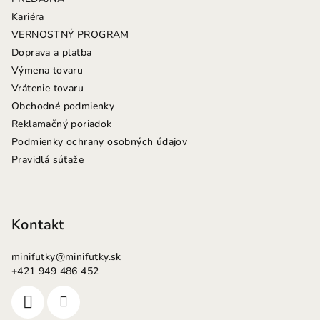
t
Kariéra
i
VERNOSTNÝ PROGRAM
e
Doprava a platba
Výmena tovaru
Vrátenie tovaru
Obchodné podmienky
Reklamačný poriadok
Podmienky ochrany osobných údajov
Pravidlá súťaže
Kontakt
minifutky
@
minifutky.sk
+421 949 486 452