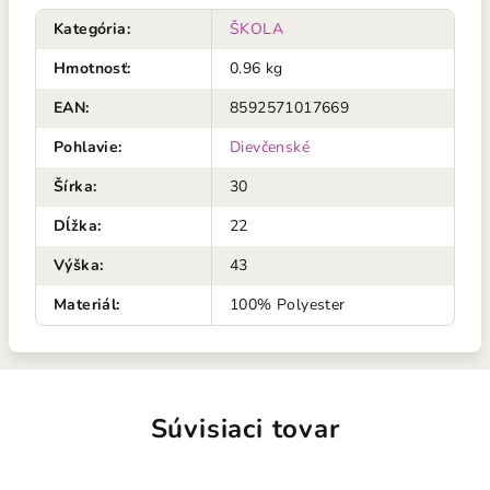
Kategória
:
ŠKOLA
Hmotnosť
:
0.96 kg
EAN
:
8592571017669
Pohlavie
:
Dievčenské
Šírka
:
30
Dĺžka
:
22
Výška
:
43
Materiál
:
100% Polyester
Súvisiaci tovar