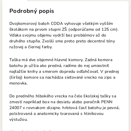
Podrobný popis
Dvojkomorový batoh CODA vyhovuje všetkým vyšším
školákom na prvom stupni ZŠ (odporúčame od 125 cm).
Vďaka svojmu objemu vydrží bez problémov až do
druhého stupňa. Zvolili sme preto preto decentné tóny
ružovej a čiernej farby.
Taška má dve objemné hlavné komory. Zadná komora
batohu je užšia ako predná, radíme do nej umiestniť
najťažšie knihy a smerom dopredu odľahčovať. V prednej
(širšej) komore sa nachádza sieťované vrecko na zips a
menovka.
Do predného hlbokého vrecka na čele školskej tašky sa
zmestí napríklad box na desiatu alebo peračník PENN
24007 v rovnakom dizajne. hrbtová časť batohu je pevná,
polstrovaná a anatomicky tvarovaná s hliníkovou
výstužou.