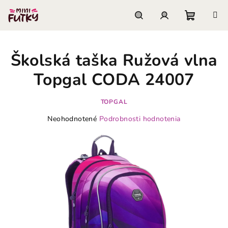
Prejsť
na
obsah
Nákupn
Hľadať
Prihlásenie
Školská taška Ružová vlna
košík
Topgal CODA 24007
TOPGAL
Priemerné
Neohodnotené
Podrobnosti hodnotenia
hodnotenie
produktu
je
0,0
z
5
hviezdičiek.