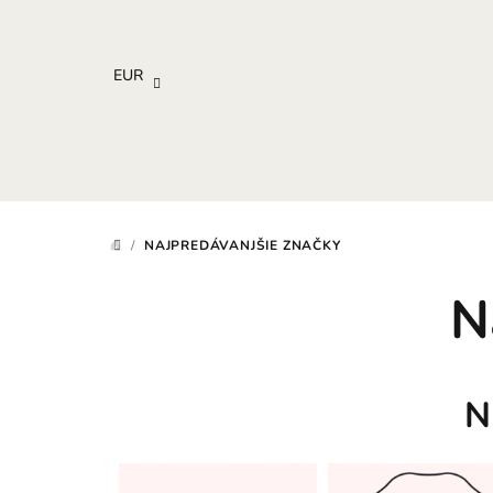
Prejsť
na
obsah
EUR
/
NAJPREDÁVANJŠIE ZNAČKY
DOMOV
N
N