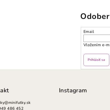
Odober
Email
Vložením e-ma
Prihlásiť sa
akt
Instagram
tky
@
minifutky.sk
949 486 452