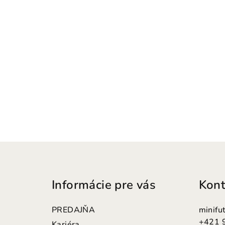
Z
á
Informácie pre vás
Kont
p
ä
PREDAJŇA
minifu
+421 
Kariéra