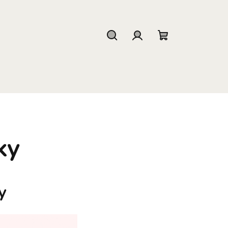
Hľadať
Prihlásenie
Nákupný
košík
ky
ky