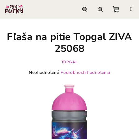
Prejsť
na
obsah
Nákupn
Hľadať
Prihlásenie
Fľaša na pitie Topgal ZIVA
košík
25068
TOPGAL
Priemerné
Neohodnotené
Podrobnosti hodnotenia
hodnotenie
produktu
je
0,0
z
5
hviezdičiek.