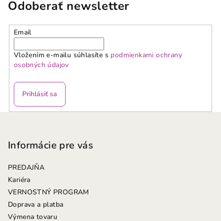
Odoberať newsletter
Email
Vložením e-mailu súhlasíte s
podmienkami ochrany
osobných údajov
Prihlásiť sa
Z
á
p
Informácie pre vás
ä
PREDAJŇA
t
Kariéra
i
VERNOSTNÝ PROGRAM
e
Doprava a platba
Výmena tovaru