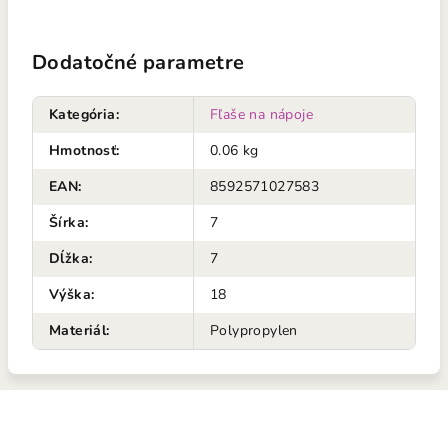
Dodatočné parametre
Kategória
:
Fľaše na nápoje
Hmotnosť
:
0.06 kg
EAN
:
8592571027583
Šírka
:
7
Dĺžka
:
7
Výška
:
18
Materiál
:
Polypropylen