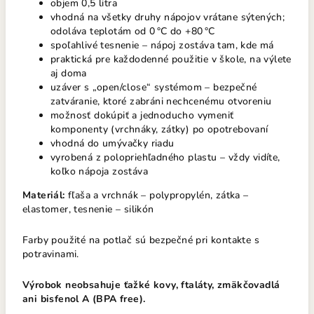
objem 0,5 litra
vhodná na všetky druhy nápojov vrátane sýtených;
odoláva teplotám od 0 °C do +80 °C
spoľahlivé tesnenie – nápoj zostáva tam, kde má
praktická pre každodenné použitie v škole, na výlete
aj doma
uzáver s „open/close“ systémom – bezpečné
zatváranie, ktoré zabráni nechcenému otvoreniu
možnosť dokúpiť a jednoducho vymeniť
komponenty (vrchnáky, zátky) po opotrebovaní
vhodná do umývačky riadu
vyrobená z polopriehľadného plastu – vždy vidíte,
koľko nápoja zostáva
Materiál:
fľaša a vrchnák – polypropylén, zátka –
elastomer, tesnenie – silikón
Farby použité na potlač sú bezpečné pri kontakte s
potravinami.
Výrobok neobsahuje ťažké kovy, ftaláty, zmäkčovadlá
ani bisfenol A (BPA free).