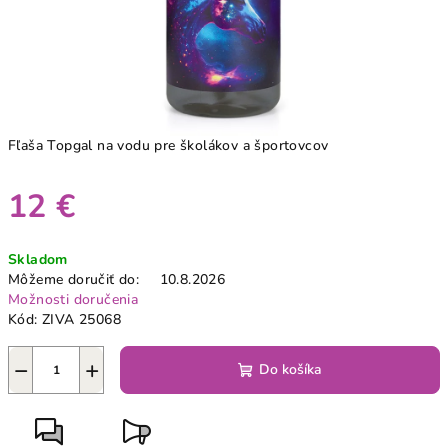
Fľaša Topgal na vodu pre školákov a športovcov
12 €
Jednotková
Skladom
cena:
Môžeme doručiť do:
10.8.2026
Možnosti doručenia
Kód:
ZIVA 25068
−
+
Do košíka