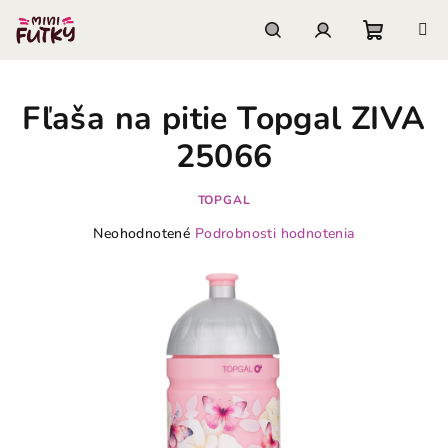
Prejsť
na
obsah
Nákupn
Hľadať
Prihlásenie
Fľaša na pitie Topgal ZIVA
košík
25066
TOPGAL
Priemerné
Neohodnotené
Podrobnosti hodnotenia
hodnotenie
produktu
je
0,0
z
5
hviezdičiek.