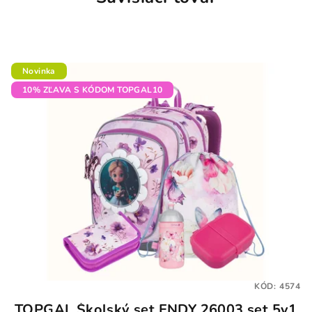
Novinka
10% ZĽAVA S KÓDOM TOPGAL10
KÓD:
4574
TOPGAL Školský set ENDY 26003 set 5v1