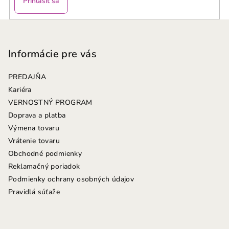
Prihlásiť sa
Z
á
p
Informácie pre vás
ä
PREDAJŇA
t
Kariéra
i
VERNOSTNÝ PROGRAM
e
Doprava a platba
Výmena tovaru
Vrátenie tovaru
Obchodné podmienky
Reklamačný poriadok
Podmienky ochrany osobných údajov
Pravidlá súťaže