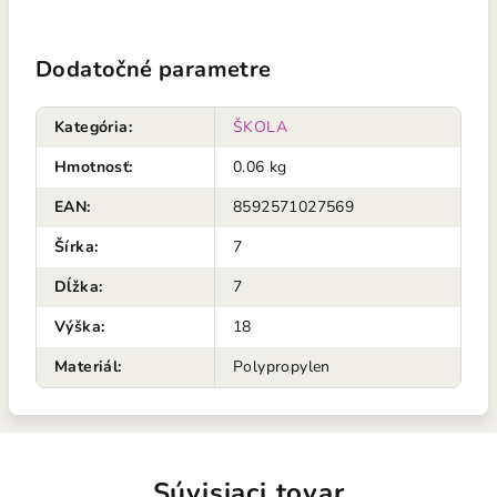
Dodatočné parametre
Kategória
:
ŠKOLA
Hmotnosť
:
0.06 kg
EAN
:
8592571027569
Šírka
:
7
Dĺžka
:
7
Výška
:
18
Materiál
:
Polypropylen
Súvisiaci tovar