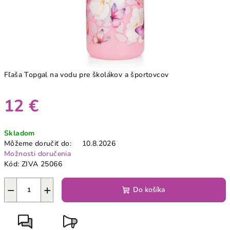
Fľaša Topgal na vodu pre školákov a športovcov
12 €
Jednotková
Skladom
cena:
Môžeme doručiť do:
10.8.2026
Možnosti doručenia
Kód:
ZIVA 25066
−
+
Do košíka