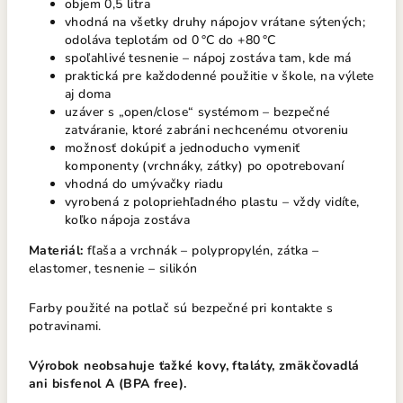
objem 0,5 litra
vhodná na všetky druhy nápojov vrátane sýtených;
odoláva teplotám od 0 °C do +80 °C
spoľahlivé tesnenie – nápoj zostáva tam, kde má
praktická pre každodenné použitie v škole, na výlete
aj doma
uzáver s „open/close“ systémom – bezpečné
zatváranie, ktoré zabráni nechcenému otvoreniu
možnosť dokúpiť a jednoducho vymeniť
komponenty (vrchnáky, zátky) po opotrebovaní
vhodná do umývačky riadu
vyrobená z polopriehľadného plastu – vždy vidíte,
koľko nápoja zostáva
Materiál:
fľaša a vrchnák – polypropylén, zátka –
elastomer, tesnenie – silikón
Farby použité na potlač sú bezpečné pri kontakte s
potravinami.
Výrobok neobsahuje ťažké kovy, ftaláty, zmäkčovadlá
ani bisfenol A (BPA free).