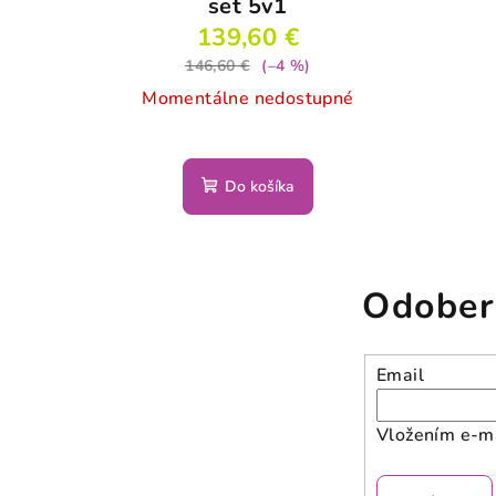
set 5v1
139,60 €
146,60 €
(–4 %)
Momentálne nedostupné
Do košíka
Odober
Email
Vložením e-ma