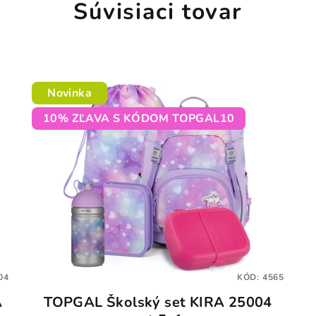
Súvisiaci tovar
Novinka
10% ZĽAVA S KÓDOM TOPGAL10
04
KÓD:
4565
A
TOPGAL Školský set KIRA 25004