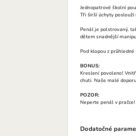
Jednopatrové školní pou
Tři širší úchyty poslouž
Penál je polstrovaný, ta
dětem snadnější manipu
Pod klopou z průhledné f
BONUS:
Kreslení povoleno! Vnitř
chuti. Naše malé doporuč
POZOR:
Neperte penál v pračce!
Dodatočné parame