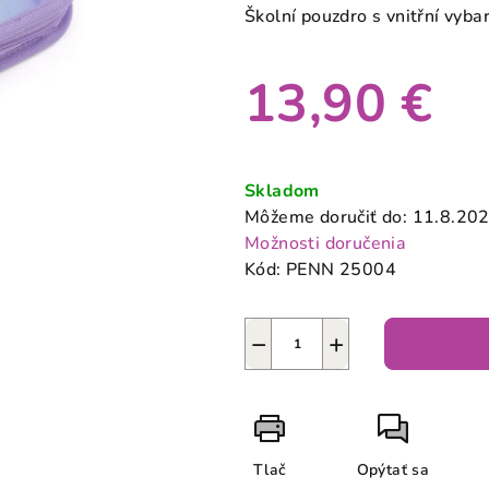
produktu
Školní pouzdro s vnitřní vyba
je
0,0
13,90 €
z
5
hviezdičiek.
Jednotková
cena:
Skladom
Môžeme doručiť do:
11.8.20
Možnosti doručenia
Kód:
PENN 25004
−
+
Tlač
Opýtať sa