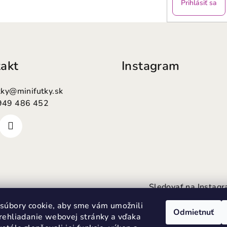
Prihlásiť sa
akt
Instagram
tky
@
minifutky.sk
949 486 452
Sledovať na Instag
súbory cookie, aby sme vám umožnili
Odmietnuť
rehliadanie webovej stránky a vďaka