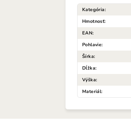
Kategória
:
Hmotnosť
:
EAN
:
Pohlavie
:
Šírka
:
Dĺžka
:
Výška
:
Materiál
: