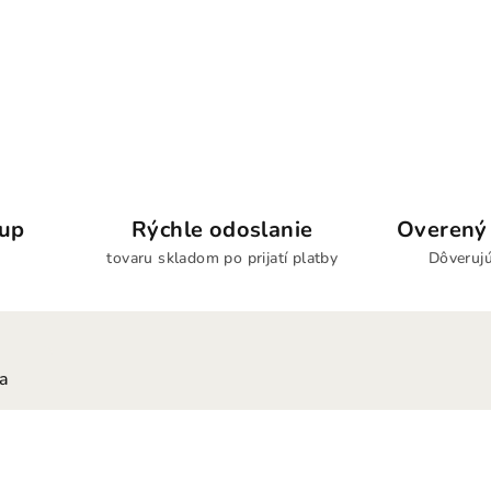
kup
Rýchle odoslanie
Overený 
tovaru skladom po prijatí platby
Dôverujú
ia