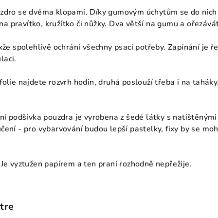
zdro se dvěma klopami. Díky gumovým úchytům se do nich v
í na pravítko, kružítko či nůžky. Dva větší na gumu a ořezává
kže spolehlivě ochrání všechny psací potřeby. Zapínání je ř
laci.
olie najdete rozvrh hodin, druhá poslouží třeba i na taháky
ní podšívka pouzdra je vyrobena z šedé látky s natištěnými
ení - pro vybarvování budou lepší pastelky, fixy by se mohl
 Je vyztužen papírem a ten praní rozhodně nepřežije.
tre