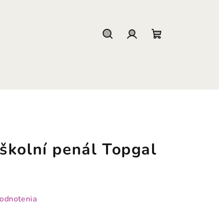
Hľadať
Prihlásenie
Nákupný
košík
školní penál Topgal
hodnotenia