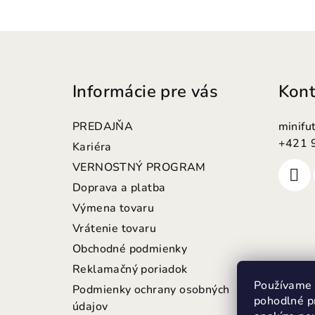
Z
á
Informácie pre vás
Kont
p
ä
PREDAJŇA
minifu
t
+421 
Kariéra
VERNOSTNÝ PROGRAM
i
Doprava a platba
e
Výmena tovaru
Vrátenie tovaru
Obchodné podmienky
Reklamačný poriadok
Používame 
Podmienky ochrany osobných
pohodlné p
údajov