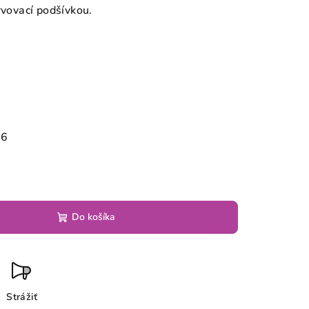
rvovací podšívkou.
26
Do košíka
Strážiť