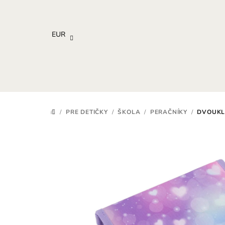
Prejsť
na
obsah
EUR
/
PRE DETIČKY
/
ŠKOLA
/
PERAČNÍKY
/
DVOUKL
DOMOV