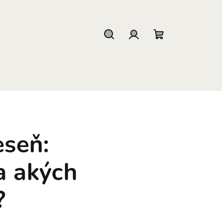
Hľadať
Prihlásenie
Nákupný
košík
eseň:
a akých
?