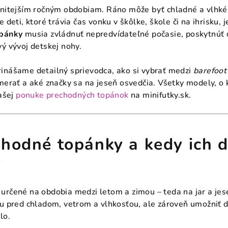
anitejším ročným obdobiam. Ráno môže byť chladné a vlhké
 deti, ktoré trávia čas vonku v škôlke, škole či na ihrisku, 
opánky
musia zvládnuť nepredvídateľné počasie, poskytnúť 
ý vývoj detskej nohy.
inášame detailný sprievodca, ako si vybrať medzi
barefoot
amerať a aké značky sa na jeseň osvedčia. Všetky modely, 
našej
ponuke prechodných topánok
na minifutky.sk.
hodné topánky a kedy ich d
?
určené na obdobia medzi letom a zimou – teda na jar a jes
hu pred chladom, vetrom a vlhkosťou, ale zároveň umožniť 
lo.