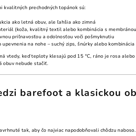
i kvalitných prechodných topánok sú:
ukcia ako letná obuv, ale ľahšia ako zimná
teriál (koža, kvalitný textil alebo kombinácia s membránou
vnou priľnavosťou a odolnosťou voči pošmyknutiu
upevnenia na nohe – suchý zips, šnúrky alebo kombinácia
mä vtedy, keď teploty klesajú pod 15 °C, ráno je rosa alebo 
ná obuv nebude stačiť.
edzi barefoot a klasickou o
avrhnuté tak, aby čo najviac napodobňovali chôdzu naboso