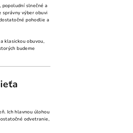
, popoludní slnečné a
je správny výber obuvi
dostatočné pohodlie a
a klasickou obuvou,
o ktorých budeme
ieťa
eň. Ich hlavnou úlohou
dostatočné odvetranie,