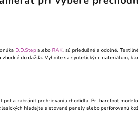
zamerať pri výbere prechod
ponúka
D.D.Step
alebo
RAK
, sú priedušné a odolné. Textil
vhodné do dažďa. Vyhnite sa syntetickým materiálom, kto
 pot a zabrániť prehrievaniu chodidla. Pri barefoot modelo
 klasických hľadajte sieťované panely alebo perforovanú kož