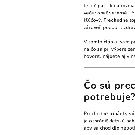
Jeseň patrí k najrozm
večer opäť veterné. Pre
kľúčový.
Prechodné t
zároveň podporiť zdrav
V tomto článku vám pr
na čo sa pri výbere z
hovoriť, nájdete aj v 
Čo sú prec
potrebuje
Prechodné topánky sú 
je ochrániť detskú no
aby sa chodidlo nepoti