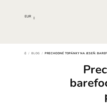
Prejsť
na
obsah
EUR
/
BLOG
/
PRECHODNÉ TOPÁNKY NA JESEŇ: BARE
DOMOV
Prec
barefo