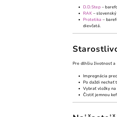
D.D.Step
– barefo
RAK
– slovenský 
Protetika
– baref
dievčatá.
Starostli
Pre dlhšiu životnosť 
Impregnácia pred
Po daždi nechať t
Vybrať vložky na
Čistiť jemnou ke