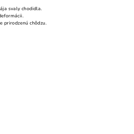
ája svaly chodidla.
deformácii.
je prirodzenú chôdzu.