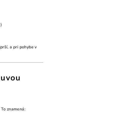
)
prší, a pri pohybe v
buvou
. To znamená: