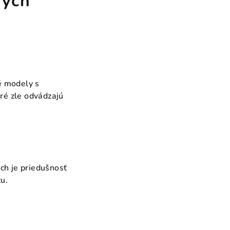
ných
né modely s
ré zle odvádzajú
ch je priedušnosť
u.