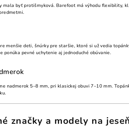
 mala byť protišmyková. Barefoot má výhodu flexibility, kl
 predmetmi.
pre menšie deti, šnúrky pre staršie, ktoré si už vedia topánk
e ponúka pevné uchytenie aj jednoduché obúvanie.
admerok
ame nadmerok 5–8 mm, pri klasickej obuvi 7–10 mm. Topánk
ku.
é značky a modely na jese