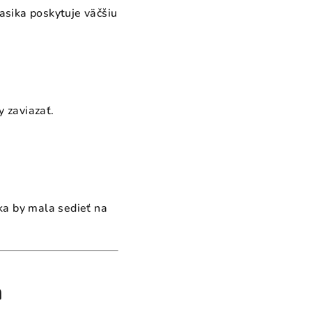
asika poskytuje väčšiu
y zaviazať.
a by mala sedieť na
ň