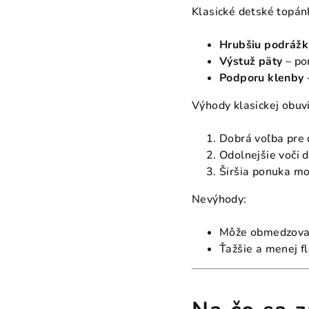
Klasické detské topán
Hrubšiu podrážk
Výstuž päty
– po
Podporu klenby
Výhody klasickej obuvi
Dobrá voľba pre 
Odolnejšie voči 
Širšia ponuka m
Nevýhody:
Môže obmedzovať
Ťažšie a menej f