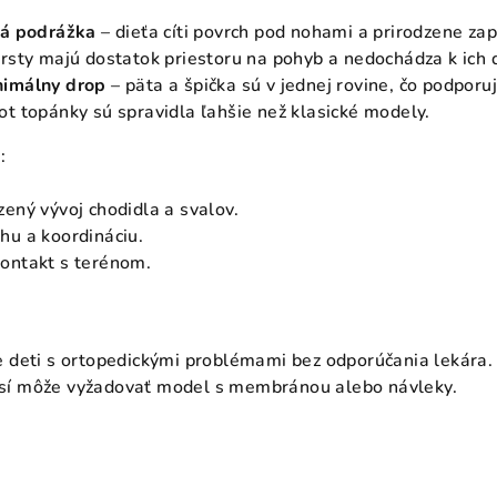
ná podrážka
– dieťa cíti povrch pod nohami a prirodzene zap
rsty majú dostatok priestoru na pohyb a nedochádza k ich 
nimálny drop
– päta a špička sú v jednej rovine, čo podporu
ot topánky sú spravidla ľahšie než klasické modely.
:
zený vývoj chodidla a svalov.
hu a koordináciu.
ontakt s terénom.
e deti s ortopedickými problémami bez odporúčania lekára.
sí môže vyžadovať model s membránou alebo návleky.