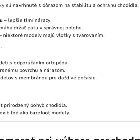
ky sú navrhnuté s dôrazom na stabilitu a ochranu chodidla.
u
– lepšie tlmí nárazy.
máha držať pätu v správnej polohe.
– niektoré modely majú vložky s tvarovaním.
:
deti s odporúčaním ortopéda.
drsnému povrchu a nárazom.
odelov s membránou pre daždivé počasie.
 prirodzený pohyb chodidla.
lexibilné ako barefoot modely.