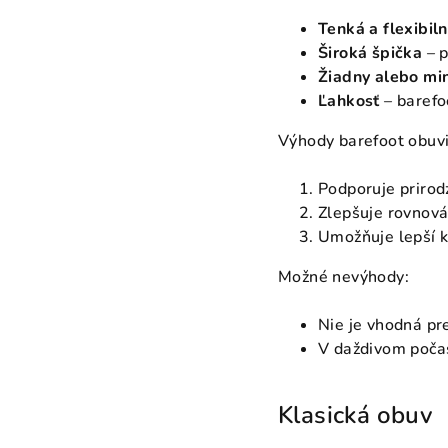
Tenká a flexibil
Široká špička
– p
Žiadny alebo mi
Ľahkosť
– barefo
Výhody barefoot obuvi
Podporuje prirod
Zlepšuje rovnová
Umožňuje lepší k
Možné nevýhody:
Nie je vhodná pr
V daždivom poča
Klasická obuv