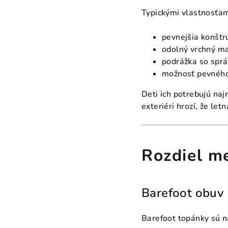
Typickými vlastnosťam
pevnejšia konštr
odolný vrchný ma
podrážka so sprá
možnosť pevného 
Deti ich potrebujú naj
exteriéri hrozí, že let
Rozdiel m
Barefoot obuv
Barefoot topánky sú n