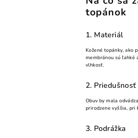
Na čo sa 
topánok
1. Materiál
Kožené topánky, ako 
membránou sú ľahké a 
vlhkosť.
2. Priedušnosť
Obuv by mala odvádzať
prirodzene vyššia, pri
3. Podrážka