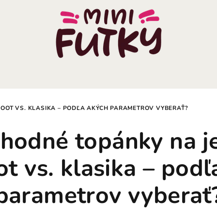
FOOT VS. KLASIKA – PODĽA AKÝCH PARAMETROV VYBERAŤ?
hodné topánky na j
ot vs. klasika – podľ
parametrov vyberať