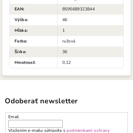
EAN
:
8595689323844
Výška
:
46
Hĺbka
:
1
Farba
:
ružová
Šírka
:
36
Hmotnosť
:
0,12
Odoberať newsletter
Email
Vložením e-mailu súhlasíte s
podmienkami ochrany