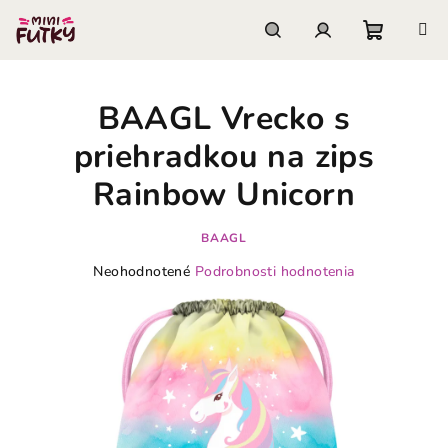
Prejsť
na
obsah
Nákupn
Hľadať
Prihlásenie
BAAGL Vrecko s
košík
priehradkou na zips
Rainbow Unicorn
BAAGL
Priemerné
Neohodnotené
Podrobnosti hodnotenia
hodnotenie
produktu
je
0,0
z
5
hviezdičiek.