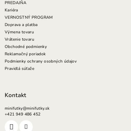
PREDAJŇA
t
Kariéra
i
VERNOSTNÝ PROGRAM
e
Doprava a platba
Výmena tovaru
Vrátenie tovaru
Obchodné podmienky
Reklamačný poriadok
Podmienky ochrany osobných údajov
Pravidlá súťaže
Kontakt
minifutky
@
minifutky.sk
+421 949 486 452