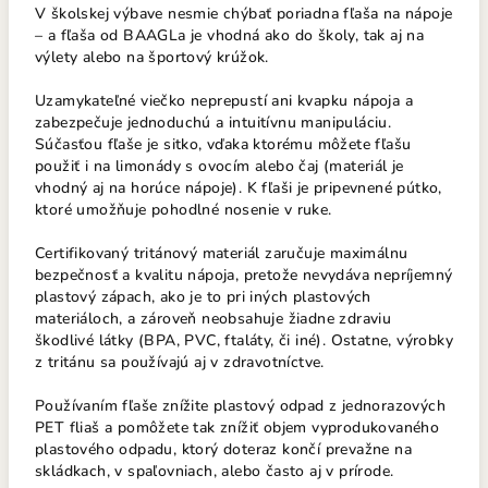
V školskej výbave nesmie chýbať poriadna fľaša na nápoje
– a fľaša od BAAGLa je vhodná ako do školy, tak aj na
výlety alebo na športový krúžok.
Uzamykateľné viečko neprepustí ani kvapku nápoja a
zabezpečuje jednoduchú a intuitívnu manipuláciu.
Súčasťou fľaše je sitko, vďaka ktorému môžete fľašu
použiť i na limonády s ovocím alebo čaj (materiál je
vhodný aj na horúce nápoje). K fľaši je pripevnené pútko,
ktoré umožňuje pohodlné nosenie v ruke.
Certifikovaný tritánový materiál zaručuje maximálnu
bezpečnosť a kvalitu nápoja, pretože nevydáva nepríjemný
plastový zápach, ako je to pri iných plastových
materiáloch, a zároveň neobsahuje žiadne zdraviu
škodlivé látky (BPA, PVC, ftaláty, či iné). Ostatne, výrobky
z tritánu sa používajú aj v zdravotníctve.
Používaním fľaše znížite plastový odpad z jednorazových
PET fliaš a pomôžete tak znížiť objem vyprodukovaného
plastového odpadu, ktorý doteraz končí prevažne na
skládkach, v spaľovniach, alebo často aj v prírode.