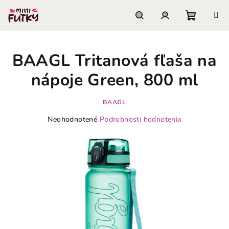
Prejsť
na
obsah
Nákupn
Hľadať
Prihlásenie
BAAGL Tritanová fľaša na
košík
nápoje Green, 800 ml
BAAGL
Priemerné
Neohodnotené
Podrobnosti hodnotenia
hodnotenie
produktu
je
0,0
z
5
hviezdičiek.