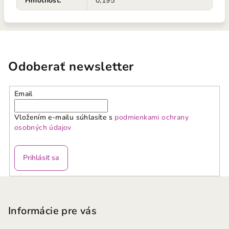
Hmotnosť
:
0,195
Odoberať newsletter
Email
Vložením e-mailu súhlasíte s
podmienkami ochrany
osobných údajov
Prihlásiť sa
Z
á
p
Informácie pre vás
ä