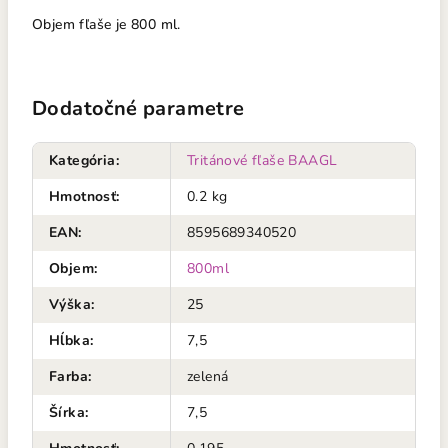
Objem fľaše je 800 ml.
Dodatočné parametre
Kategória
:
Tritánové fľaše BAAGL
Hmotnosť
:
0.2 kg
EAN
:
8595689340520
Objem
:
800ml
Výška
:
25
Hĺbka
:
7,5
Farba
:
zelená
Šírka
:
7,5