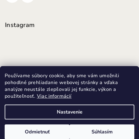
Instagram
Používame súbory cookie, aby sme vám umožnili
pohodlné prehliadanie webovej stránky a vďaka
analýze neustále zlepšovali jej funkcie, výkon a
použiteľnosť.
Viac informácií
Sledovať na Instagrame
Nastavenie
Copyright 2026
MINI FUTKY
. Všetky práva vyhradené.
Upraviť nastavenie cookies
Odmietnuť
Súhlasím
Vytvoril Shoptet