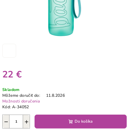
22 €
Jednotková
Skladom
cena:
Môžeme doručiť do:
11.8.2026
Možnosti doručenia
Kód:
A-34052
−
+
Do košíka