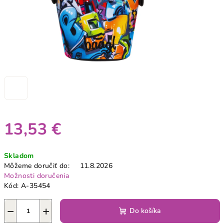
13,53 €
Jednotková
Skladom
cena:
Môžeme doručiť do:
11.8.2026
Možnosti doručenia
Kód:
A-35454
−
+
Do košíka