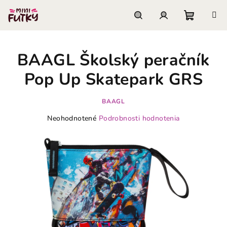
Prejsť
na
obsah
Nákupn
Hľadať
Prihlásenie
BAAGL Školský peračník
košík
Pop Up Skatepark GRS
BAAGL
Priemerné
Neohodnotené
Podrobnosti hodnotenia
hodnotenie
produktu
je
0,0
z
5
hviezdičiek.