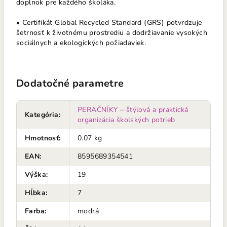
doplnok pre každého školáka.
• Certifikát Global Recycled Standard (GRS) potvrdzuje
šetrnosť k životnému prostrediu a dodržiavanie vysokých
sociálnych a ekologických požiadaviek.
Dodatočné parametre
PERAČNÍKY – štýlová a praktická
Kategória
:
organizácia školských potrieb
Hmotnosť
:
0.07 kg
EAN
:
8595689354541
Výška
:
19
Hĺbka
:
7
Farba
:
modrá