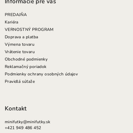
p
Informácie pre vás
ä
PREDAJŇA
t
Kariéra
i
VERNOSTNÝ PROGRAM
e
Doprava a platba
Výmena tovaru
Vrátenie tovaru
Obchodné podmienky
Reklamačný poriadok
Podmienky ochrany osobných údajov
Pravidlá súťaže
Kontakt
minifutky
@
minifutky.sk
+421 949 486 452