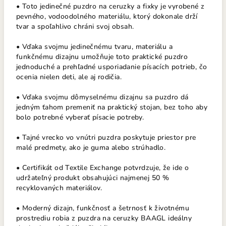
• Toto jedinečné puzdro na ceruzky a fixky je vyrobené z
pevného, vodoodolného materiálu, ktorý dokonale drží
tvar a spoľahlivo chráni svoj obsah.
• Vďaka svojmu jedinečnému tvaru, materiálu a
funkčnému dizajnu umožňuje toto praktické puzdro
jednoduché a prehľadné usporiadanie písacích potrieb, čo
ocenia nielen deti, ale aj rodičia.
• Vďaka svojmu dômyselnému dizajnu sa puzdro dá
jedným ťahom premeniť na praktický stojan, bez toho aby
bolo potrebné vyberať písacie potreby.
• Tajné vrecko vo vnútri puzdra poskytuje priestor pre
malé predmety, ako je guma alebo strúhadlo.
• Certifikát od Textile Exchange potvrdzuje, že ide o
udržateľný produkt obsahujúci najmenej 50 %
recyklovaných materiálov.
• Moderný dizajn, funkčnosť a šetrnosť k životnému
prostrediu robia z puzdra na ceruzky BAAGL ideálny