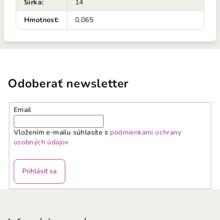
Šírka
:
14
Hmotnosť
:
0,065
Odoberať newsletter
Email
Vložením e-mailu súhlasíte s
podmienkami ochrany
osobných údajov
Prihlásiť sa
Z
á