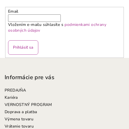
Email
Vložením e-mailu súhlasíte s
podmienkami ochrany
osobných údajov
Prihlásiť sa
Z
á
p
Informácie pre vás
ä
PREDAJŇA
t
Kariéra
i
VERNOSTNÝ PROGRAM
e
Doprava a platba
Výmena tovaru
Vrátenie tovaru