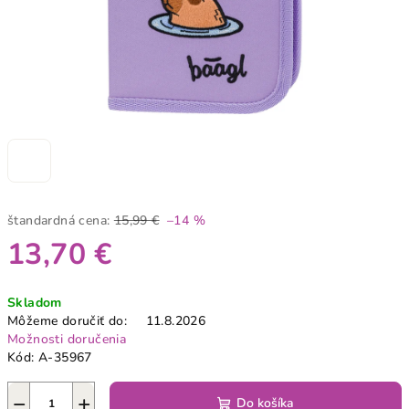
štandardná cena:
15,99 €
–14 %
13,70 €
Jednotková
Skladom
cena:
Môžeme doručiť do:
11.8.2026
Možnosti doručenia
Kód:
A-35967
−
+
Do košíka