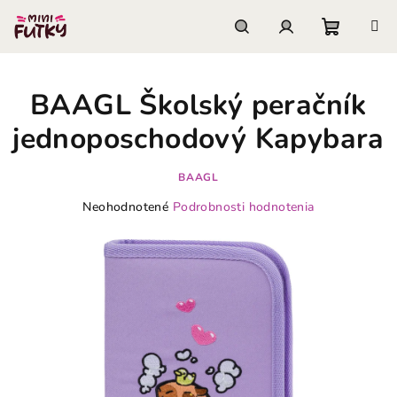
Prejsť
na
obsah
Nákupn
Hľadať
Prihlásenie
BAAGL Školský peračník
košík
jednoposchodový Kapybara
BAAGL
Priemerné
Neohodnotené
Podrobnosti hodnotenia
hodnotenie
produktu
je
0,0
z
5
hviezdičiek.