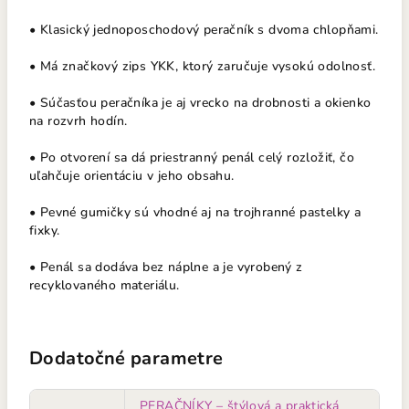
• Klasický jednoposchodový peračník s dvoma chlopňami.
• Má značkový zips YKK, ktorý zaručuje vysokú odolnosť.
• Súčasťou peračníka je aj vrecko na drobnosti a okienko
na rozvrh hodín.
• Po otvorení sa dá priestranný penál celý rozložiť, čo
uľahčuje orientáciu v jeho obsahu.
• Pevné gumičky sú vhodné aj na trojhranné pastelky a
fixky.
• Penál sa dodáva bez náplne a je vyrobený z
recyklovaného materiálu.
Dodatočné parametre
PERAČNÍKY – štýlová a praktická