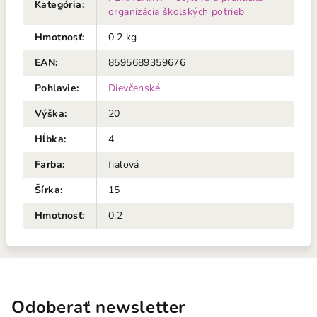
Kategória
:
organizácia školských potrieb
Hmotnosť
:
0.2 kg
EAN
:
8595689359676
Pohlavie
:
Dievčenské
Výška
:
20
Hĺbka
:
4
Farba
:
fialová
Šírka
:
15
Hmotnosť
:
0,2
Odoberať newsletter