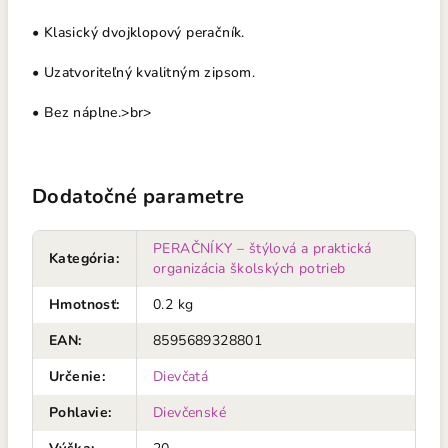
• Klasický dvojklopový peračník.
• Uzatvoriteľný kvalitným zipsom.
• Bez náplne.>br>
Dodatočné parametre
PERAČNÍKY – štýlová a praktická
Kategória
:
organizácia školských potrieb
Hmotnosť
:
0.2 kg
EAN
:
8595689328801
Určenie
:
Dievčatá
Pohlavie
:
Dievčenské