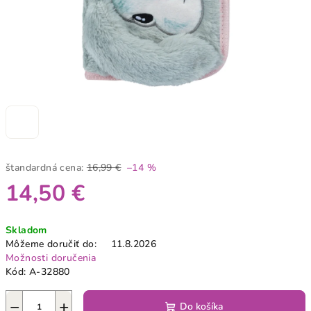
štandardná cena:
16,99 €
–14 %
14,50 €
Jednotková
Skladom
cena:
Môžeme doručiť do:
11.8.2026
Možnosti doručenia
Kód:
A-32880
−
+
Do košíka