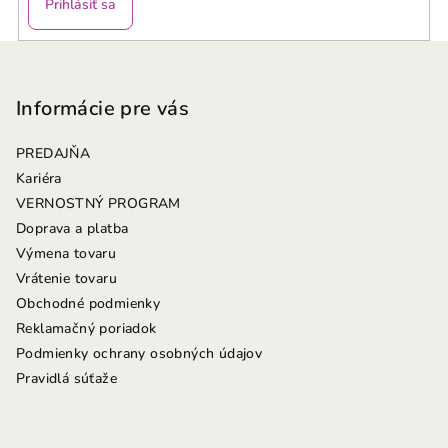
Prihlásiť sa
Z
á
p
Informácie pre vás
ä
PREDAJŇA
t
Kariéra
i
VERNOSTNÝ PROGRAM
e
Doprava a platba
Výmena tovaru
Vrátenie tovaru
Obchodné podmienky
Reklamačný poriadok
Podmienky ochrany osobných údajov
Pravidlá súťaže