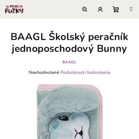
Prejsť
na
obsah
Nákupn
Hľadať
Prihlásenie
BAAGL Školský peračník
košík
jednoposchodový Bunny
BAAGL
Priemerné
Neohodnotené
Podrobnosti hodnotenia
hodnotenie
produktu
je
0,0
z
5
hviezdičiek.