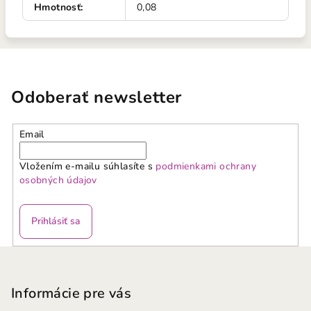
Hmotnosť
:
0,08
Odoberať newsletter
Email
Vložením e-mailu súhlasíte s
podmienkami ochrany
osobných údajov
Prihlásiť sa
Z
á
p
Informácie pre vás