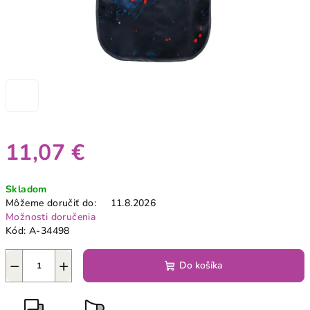
11,07 €
Jednotková
Skladom
cena:
Môžeme doručiť do:
11.8.2026
Možnosti doručenia
Kód:
A-34498
−
+
Do košíka