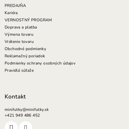
ä
PREDAJŇA
t
Kariéra
i
VERNOSTNÝ PROGRAM
e
Doprava a platba
Výmena tovaru
Vrátenie tovaru
Obchodné podmienky
Reklamačný poriadok
Podmienky ochrany osobných údajov
Pravidlá súťaže
Kontakt
minifutky
@
minifutky.sk
+421 949 486 452