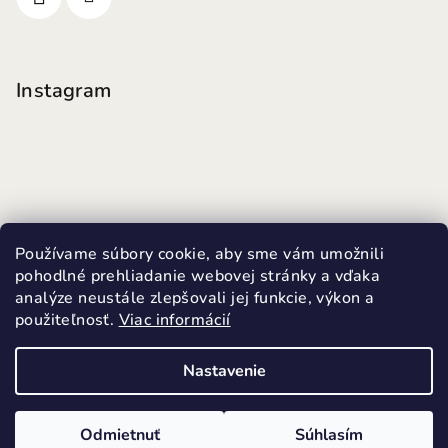
Instagram
Používame súbory cookie, aby sme vám umožnili
pohodlné prehliadanie webovej stránky a vďaka
analýze neustále zlepšovali jej funkcie, výkon a
použiteľnosť.
Viac informácií
Sledovať na Instagrame
Nastavenie
Copyright 2026
MINI FUTKY
. Všetky práva vyhradené.
Upraviť nastavenie cookies
Odmietnuť
Súhlasím