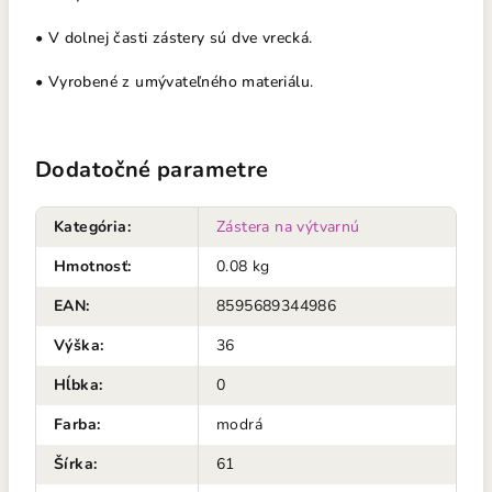
• V dolnej časti zástery sú dve vrecká.
• Vyrobené z umývateľného materiálu.
Dodatočné parametre
Kategória
:
Zástera na výtvarnú
Hmotnosť
:
0.08 kg
EAN
:
8595689344986
Výška
:
36
Hĺbka
:
0
Farba
:
modrá
Šírka
:
61