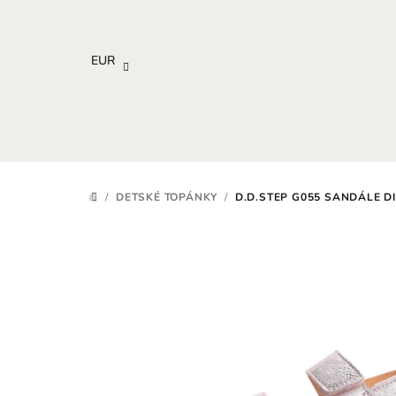
Prejsť
na
obsah
EUR
/
DETSKÉ TOPÁNKY
/
D.D.STEP G055 SANDÁLE D
DOMOV