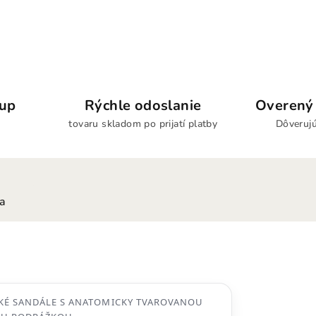
kup
Rýchle odoslanie
Overený 
tovaru skladom po prijatí platby
Dôverujú
ia
KÉ SANDÁLE S ANATOMICKY TVAROVANOU