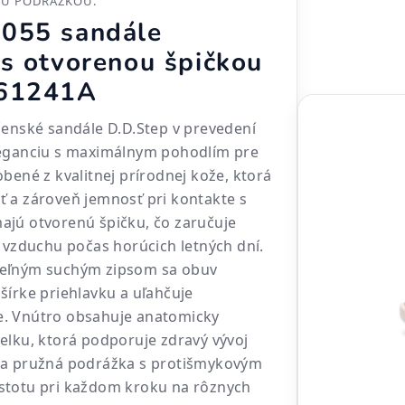
OU PODRÁŽKOU.
055 sandále
 s otvorenou špičkou
 61241A
čenské sandále D.D.Step v prevedení
leganciu s maximálnym pohodlím pre
bené z kvalitnej prírodnej kože, ktorá
 a zároveň jemnosť pri kontakte s
ajú otvorenú špičku, čo zaručuje
u vzduchu počas horúcich letných dní.
teľným suchým zipsom sa obuv
šírke priehlavku a uľahčuje
. Vnútro obsahuje anatomicky
elku, ktorá podporuje zdravý vývoj
 a pružná podrážka s protišmykovým
stotu pri každom kroku na rôznych