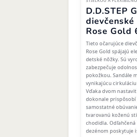
STIELKOU A FLEXIBILN
D.D.STEP G
dievčenské
Rose Gold
Tieto očarujúce diev
Rose Gold spájajú e
detské nôžky. Sú vyro
zabezpečuje odolnosť
pokožkou. Sandále m
vynikajúcu cirkuláci
Vďaka dvom nastavi
dokonale prispôsobí 
samostatné obúvanie
tvarovanú koženú sti
chodidla. Odľahčená
dezénom poskytuje i