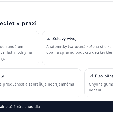
edieť v praxi
🦶
Zdravý vývoj
áva sandálom
Anatomicky tvarovaná kožená stielka
 vzhľad vhodný na
dbá na správnu podporu detskej klen
vy.
ly
📐
Flexibiln
je priedušnosť a zabraňuje nepríjemnému
Ohybná gumen
behaní.
lne až širšie chodidlá