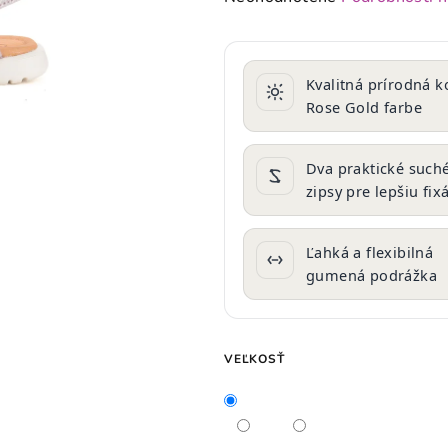
hodnotenie
produktu
je
Kvalitná prírodná k
0,0
Rose Gold farbe
z
5
hviezdičiek.
Dva praktické such
zipsy pre lepšiu fix
Ľahká a flexibilná
gumená podrážka
VEĽKOSŤ