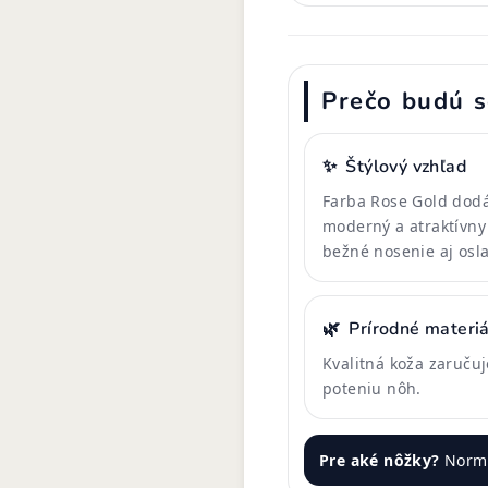
Prečo budú s
✨
Štýlový vzhľad
Farba Rose Gold dod
moderný a atraktívny
bežné nosenie aj osla
🌿
Prírodné materiá
Kvalitná koža zaruču
poteniu nôh.
Pre aké nôžky?
Normá