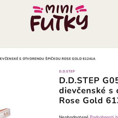
IEVČENSKÉ S OTVORENOU ŠPIČKOU ROSE GOLD 61241A
D.D.STEP
D.D.STEP G05
dievčenské s 
Rose Gold 6
Priemerné
Neohodnotené
Podrobnosti 