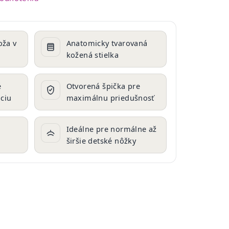
oža v
Anatomicky tvarovaná
kožená stielka
é
Otvorená špička pre
áciu
maximálnu priedušnosť
Ideálne pre normálne až
širšie detské nôžky