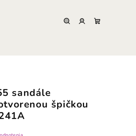
Hľadať
Prihlásenie
Nákupný
košík
5 sandále
otvorenou špičkou
1241A
hodnotenia