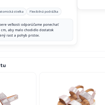
atomická stielka
Flexibilná podrážka
bere veľkosti odporúčame ponechať
 cm, aby malo chodidlo dostatok
ený rast a pohyb prstov.
ktu