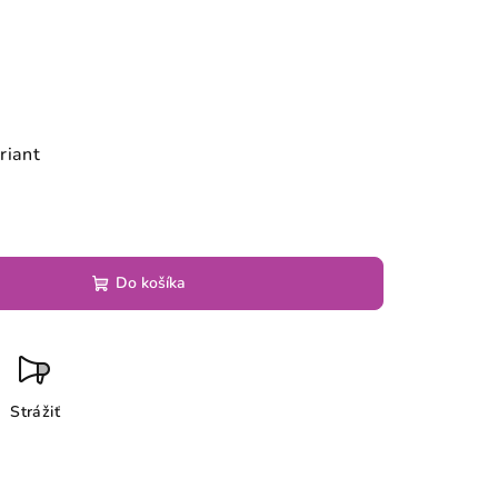
riant
Do košíka
Strážiť