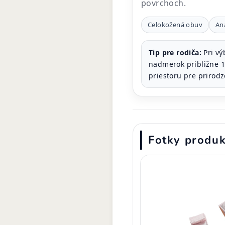
povrchoch.
Celokožená obuv
An
Tip pre rodiča:
Pri vý
nadmerok približne 1
priestoru pre prirodz
Fotky produ